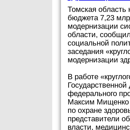
Томская область 
бюджета 7,23 мл
модернизации си
области, сообщил
социальной поли
заседания «кругл
модернизации зд
В работе «кругло
Государственной
федерального про
Максим Мищенко 
по охране здоров
представители о
власти, медицинс