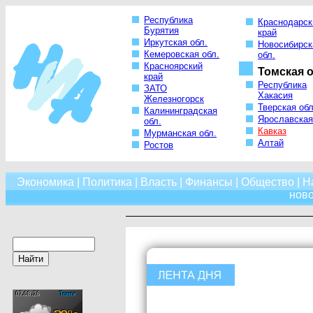
Республика
Краснодарск
Бурятия
край
Иркутская обл.
Новосибирск
Кемеровская обл.
обл.
Красноярский
Томская о
край
Республика
ЗАТО
Хакасия
Железногорск
Тверская обл
Калининградская
Ярославская
обл.
Кавказ
Мурманская обл.
Алтай
Ростов
Экономика
|
Политика
|
Власть
|
Финансы
|
Общество
|
Н
нов