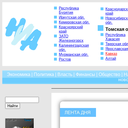
Республика
Краснодарск
Бурятия
край
Иркутская обл.
Новосибирск
Кемеровская обл.
обл.
Красноярский
Томская о
край
Республика
ЗАТО
Хакасия
Железногорск
Тверская обл
Калининградская
Ярославская
обл.
Кавказ
Мурманская обл.
Алтай
Ростов
Экономика
|
Политика
|
Власть
|
Финансы
|
Общество
|
Н
нов