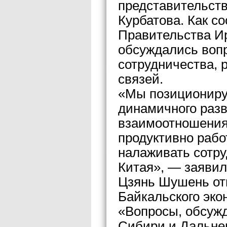
представительст
Курбатова. Как с
Правительства Ир
обсуждались вопр
сотрудничества, 
связей.
«Мы позиционируе
динамичного разв
взаимоотношения
продуктивно рабо
налаживать сотр
Китая», — заяви
Цзянь Шушень отм
Байкальского эко
«Вопросы, обсуж
Сибири и Дальнег