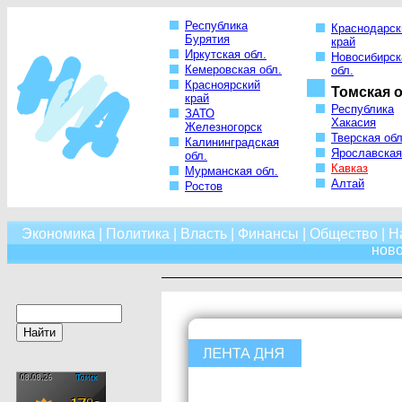
Республика
Краснодарск
Бурятия
край
Иркутская обл.
Новосибирск
Кемеровская обл.
обл.
Красноярский
Томская о
край
Республика
ЗАТО
Хакасия
Железногорск
Тверская обл
Калининградская
Ярославская
обл.
Кавказ
Мурманская обл.
Алтай
Ростов
Экономика
|
Политика
|
Власть
|
Финансы
|
Общество
|
Н
нов