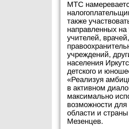
МТС намеревается
налогоплательщик
также участвоват
направленных на 
учителей, врачей
правоохранительн
учреждений, дру
населения Иркутс
детского и юношес
«Реализуя амбици
в активном диало
максимально исп
возможности для 
области и страны
Мезенцев.