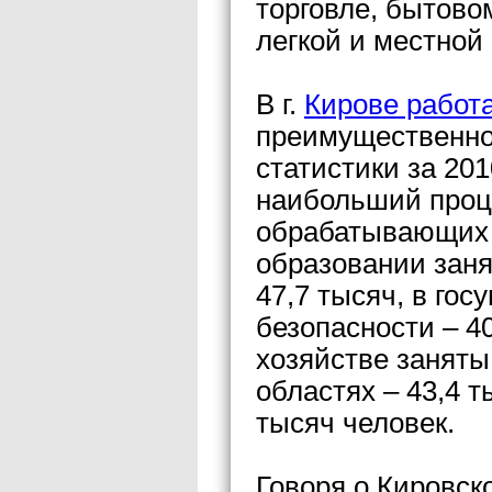
торговле, бытово
легкой и местно
В г.
Кирове работ
преимущественно 
статистики за 201
наибольший проце
обрабатывающих п
образовании заня
47,7 тысяч, в го
безопасности – 4
хозяйстве заняты
областях – 43,4 т
тысяч человек.
Говоря о Кировск