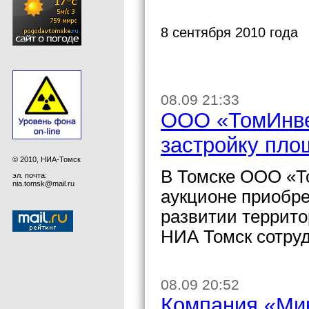
8 сентября 2010 года
08.09 21:33
ООО «ТомИнве
застройку площ
© 2010, НИА-Томск
В Томске ООО «Т
эл. почта:
nia.tomsk@mail.ru
аукционе приобре
развитии террито
НИА Томск сотруд
08.09 20:52
Компания «Мик