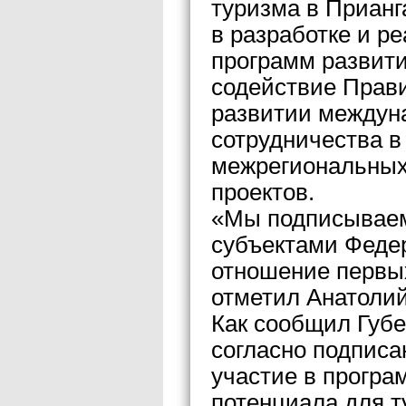
туризма в Прианг
в разработке и р
программ развити
содействие Прави
развитии междуна
сотрудничества в
межрегиональных
проектов.
«Мы подписываем
субъектами Федер
отношение первых
отметил Анатолий
Как сообщил Губе
согласно подпис
участие в програ
потенциала для т