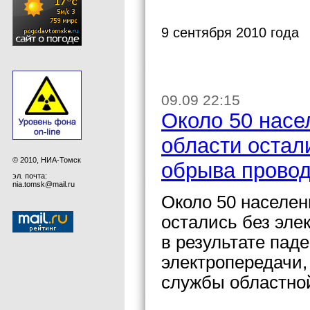
9 сентября 2010 года
09.09 22:15
Около 50 насе
области остали
© 2010, НИА-Томск
обрыва прово
эл. почта:
nia.tomsk@mail.ru
Около 50 населен
остались без эле
в результате пад
электропередачи,
службы областно