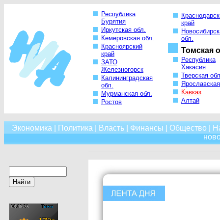
Республика
Краснодарск
Бурятия
край
Иркутская обл.
Новосибирск
Кемеровская обл.
обл.
Красноярский
Томская о
край
Республика
ЗАТО
Хакасия
Железногорск
Тверская обл
Калининградская
Ярославская
обл.
Кавказ
Мурманская обл.
Алтай
Ростов
Экономика
|
Политика
|
Власть
|
Финансы
|
Общество
|
Н
нов