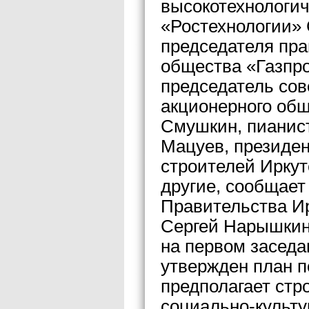
высокотехнологи
«Ростехнологии» 
председателя пра
общества «Газпр
председатель сов
акционерного об
Смушкин, пианист
Мацуев, президе
строителей Ирку
другие, сообщает
Правительства Ир
Сергей Нарышкин
на первом заседа
утвержден план п
предполагает стр
социально-культ