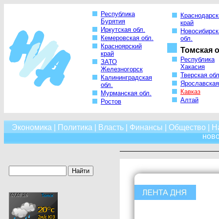
Республика
Краснодарск
Бурятия
край
Иркутская обл.
Новосибирск
Кемеровская обл.
обл.
Красноярский
Томская о
край
Республика
ЗАТО
Хакасия
Железногорск
Тверская обл
Калининградская
Ярославская
обл.
Кавказ
Мурманская обл.
Алтай
Ростов
Экономика
|
Политика
|
Власть
|
Финансы
|
Общество
|
Н
нов