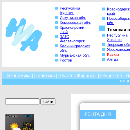
Республика
Краснодарск
Бурятия
край
Иркутская обл.
Новосибирск
Кемеровская обл.
обл.
Красноярский
Томская о
край
Республика
ЗАТО
Хакасия
Железногорск
Тверская обл
Калининградская
Ярославская
обл.
Кавказ
Мурманская обл.
Алтай
Ростов
Экономика
|
Политика
|
Власть
|
Финансы
|
Общество
|
Н
нов