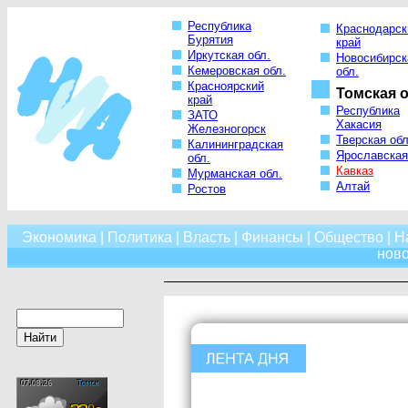
Республика
Краснодарск
Бурятия
край
Иркутская обл.
Новосибирск
Кемеровская обл.
обл.
Красноярский
Томская о
край
Республика
ЗАТО
Хакасия
Железногорск
Тверская обл
Калининградская
Ярославская
обл.
Кавказ
Мурманская обл.
Алтай
Ростов
Экономика
|
Политика
|
Власть
|
Финансы
|
Общество
|
Н
нов