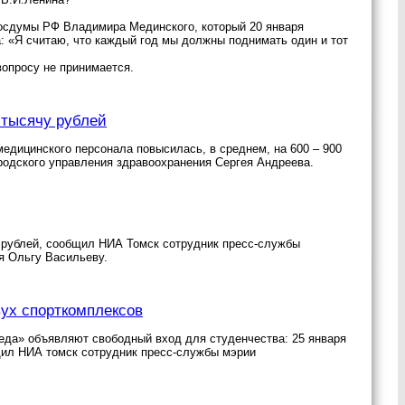
Госдумы РФ Владимира Мединского, который 20 января
: «Я считаю, что каждый год мы должны поднимать один и тот
вопросу не принимается.
 тысячу рублей
медицинского персонала повысилась, в среднем, на 600 – 900
родского управления здравоохранения Сергея Андреева.
55 рублей, сообщил НИА Томск сотрудник пресс-службы
я Ольгу Васильеву.
вух спорткомплексов
еда» объявляют свободный вход для студенчества: 25 января
щил НИА томск сотрудник пресс-службы мэрии