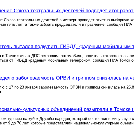
ление Союза театральных деятелей подведет итог работ
е Союза театральных деятелей в четверг проведет отчетно-выборную к
ние пять лет, а также избрать председателя и правление, сообщил НИА
дитель пытался подкупить ГИБДД краденым мобильным 
 в Томке экипаж ДПС остановил автомобиль, водитель которого оказалс
иться от ГИБДД краденым мобильным телефоном, сообщил НИА Томск со
неделю заболеваемость ОРВИ и гриппом снизилась на ч
лю с 17 по 23 января заболеваемость ОРВИ и гриппом снизилась на 25
а.
ионально-культурных объединений разыграли в Томске 
ом турнире на кубок Дружбы народов, который состоялся в минувшую с
е от 9 до 70 лет, которые представляли национально-культурные объеди