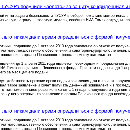
 ТУСУРа получили «золото» за защиту конфиденциаль
ой интеграции и безопасности ТУСУР в отборочном этапе межрегионал
аивысшую награду — золотую медаль, сообщил НИА Томск сотрудник пр
льготникам дали время определиться с формой получ
тники, подавшие до 1 октября 2010 года заявление об отказе от получ
сплатного лекарственного обеспечения и санаторно-курортного лечения, 
заявление в органы Пенсионного фонда по месту жительства.
явлений до 1 апреля 2011 года является переходным и предназначен дл
НИА Томск специалисты Пенсионного фонда. При этом поданные до 1 апр
го за месяцем его подачи.
ут действовать прежние сроки подачи заявления для отказа от получе
вал такое заявление и хочет получать денежный эквивалент и в после
готник поменял свое решение и хочет с 1 января следующего года опят
ось у него впервые, то заявление в органы Пенсионного фонда необходи
льготникам дали время определиться с формой получ
тники, подавшие до 1 октября 2010 года заявление об отказе от получ
сплатного лекарственного обеспечения и санаторно-курортного лечения, 
заявление в органы Пенсионного фонда по месту жительства.