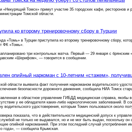
раны Томска на неделю уберут со столов пепельницы
и «Некурящий Томск» примут участие 35 городских кафе, ресторонов и
министрации Томской области.
упила ко второму тренировочному сбору в Турции
да «Томь» в Турции приступила ко второму тренировочному сбору, котор
т ФК «Томь».
запланировано три контрольных матча. Первый — 29 января с брянским
давским «Шерифом», — говорится в сообщении.
влен опийный наркоман с 10-летним «стажем», получив
кой области выявила факт получения наркоманом водительского удосто
еспечения безопасности дорожного движения, сообщила НИА Томск стар
тавленная в областное управление ГИБДД медицинская справка, якобы 
утствие у ее обладателя каких-либо наркологических заболеваний. В с
у водительского удостоверения, которым Томич пользовался около полу
оверка показала, что в действительности медицинский допуск к управ
службой не только не выдавался, но и не мог быть выдан, поскольку он 
ющее опийной наркоманией. При этом последний случай употребления и
го года», — сообщила Крымская.