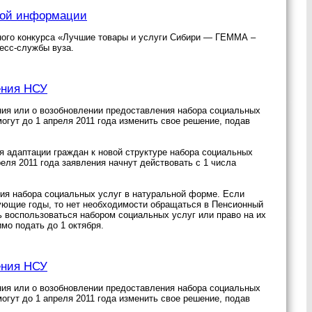
ной информации
ьного конкурса «Лучшие товары и услуги Сибири — ГЕММА –
есс-службы вуза.
ения НСУ
ения или о возобновлении предоставления набора социальных
могут до 1 апреля 2011 года изменить свое решение, подав
я адаптации граждан к новой структуре набора социальных
еля 2011 года заявления начнут действовать с 1 числа
ния набора социальных услуг в натуральной форме. Если
дующие годы, то нет необходимости обращаться в Пенсионный
ь воспользоваться набором социальных услуг или право на их
мо подать до 1 октября.
ения НСУ
ения или о возобновлении предоставления набора социальных
могут до 1 апреля 2011 года изменить свое решение, подав