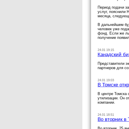
Период подачи за
услуг, пояснили 
месяца, следующе
В дальнейшем буд
человек уже пода
фонд. Если же ль
получение появил
24.01 19:15
Канадский би
Представители эк
партнеров для со
24.01 19:03
В Томске отк
В центре Томска 
утилизации. Он о
компании.
24.01 18:51
Во вторник в
Во вторник, 25 я