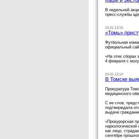
Кафе и ресто
В недельной акци
пресс-службы ад
24.01 13:19
«Томь» прист
Футбольная коман
официальный сай
«На этих сборах 
4 февраля с мол
24.01 13:14
В Томске выя
Прокуратура Томс
медицинского об
С ее слов, предс
подтверждала отс
выдачи гражданин
«Прокурорская пр
наркологической 
как лицо, страда
сентябре прошло