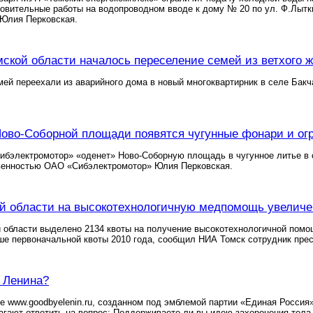
новительные работы на водопроводном вводе к дому № 20 по ул. Ф.Лыт
 Юлия Перковская.
мской области началось переселение семей из ветхого 
ей переехали из аварийного дома в новый многоквартирник в селе Бакч
Ново-Соборной площади появятся чугунные фонари и ог
ибэлектромотор» «оденет» Ново-Соборную площадь в чугунное литье в 
венностью ОАО «Сибэлектромотор» Юлия Перковская.
й области на высокотехнологичную медпомощь увеличе
области выделено 2134 квоты на получение высокотехнологичной помо
ше первоначальной квоты 2010 года, сообщил НИА Томск сотрудник пре
 Ленина?
те www.goodbyelenin.ru, созданном под эмблемой партии «Единая Россия»
гают ответить на вопрос: Поддерживаете ли вы идею захоронения тела