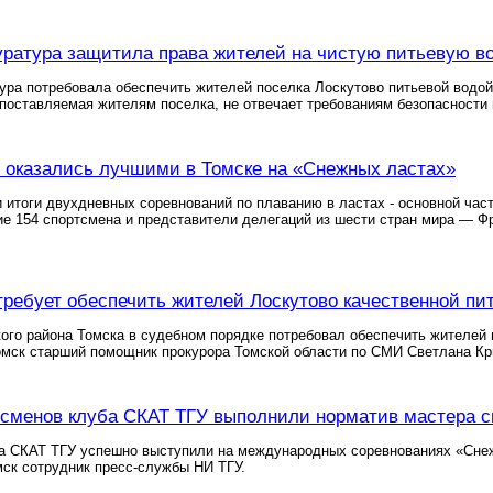
уратура защитила права жителей на чистую питьевую в
ура потребовала обеспечить жителей поселка Лоскутово питьевой водой
поставляемая жителям поселка, не отвечает требованиям безопасности
оказались лучшими в Томске на «Снежных ластах»
 итоги двухдневных соревнований по плаванию в ластах - основной ча
е 154 спортсмена и представители делегаций из шести стран мира — Фр
требует обеспечить жителей Лоскутово качественной пи
ого района Томска в судебном порядке потребовал обеспечить жителей 
мск старший помощник прокурора Томской области по СМИ Светлана Кр
сменов клуба СКАТ ТГУ выполнили норматив мастера с
а СКАТ ТГУ успешно выступили на международных соревнованиях «Снежн
ск сотрудник пресс-службы НИ ТГУ.