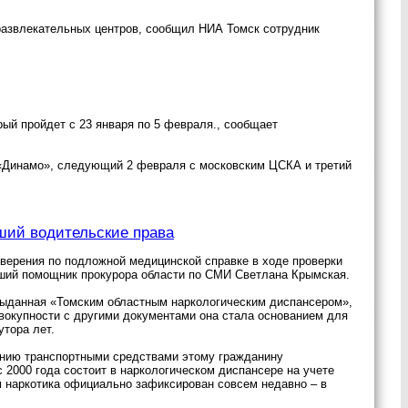
 развлекательных центров, сообщил НИА Томск сотрудник
ый пройдет с 23 января по 5 февраля., сообщает
 «Динамо», следующий 2 февраля с московским ЦСКА и третий
ший водительские права
верения по подложной медицинской справке в ходе проверки
ший помощник прокурора области по СМИ Светлана Крымская.
выданная «Томским областным наркологическим диспансером»,
овокупности с другими документами она стала основанием для
тора лет.
лению транспортными средствами этому гражданину
с 2000 года состоит в наркологическом диспансере на учете
м наркотика официально зафиксирован совсем недавно – в