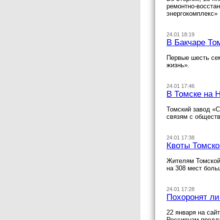
ремонтно-восста
энергокомплекс»
24.01 18:19
В Бакчаре То
Первые шесть сем
жизнь».
24.01 17:46
В Томске на 
Томский завод «С
связям с общест
24.01 17:38
Квоты Томско
Жителям Томской 
на 308 мест боль
24.01 17:28
Похоронят ли
22 января на сай
Россиянам предла