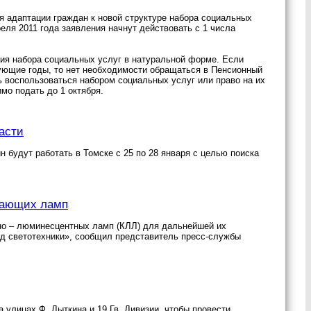
я адаптации граждан к новой структуре набора социальных
еля 2011 года заявления начнут действовать с 1 числа
ния набора социальных услуг в натуральной форме. Если
дующие годы, то нет необходимости обращаться в Пенсионный
ь воспользоваться набором социальных услуг или право на их
мо подать до 1 октября.
асти
 будут работать в Томске с 25 по 28 января с целью поиска
егающих ламп
но – люминесцентных ламп (КЛЛ) для дальнейшей их
вод светотехники», сообщил представитель пресс-службы
 улицах Ф. Лыткина и 19 Гв. Дивизии, чтобы провести