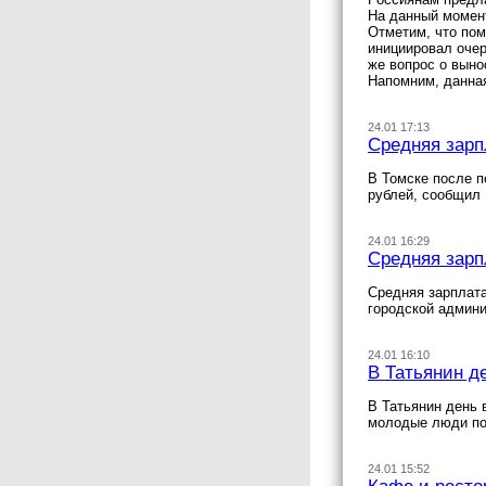
На данный момент
Отметим, что по
инициировал очер
же вопрос о выно
Напомним, данная
24.01 17:13
Средняя зарп
В Томске после п
рублей, сообщил 
24.01 16:29
Средняя зарп
Средняя зарплата
городской админи
24.01 16:10
В Татьянин д
В Татьянин день 
молодые люди по
24.01 15:52