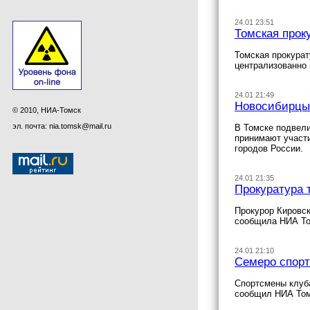
24.01 23:51
Томская прок
Томская прокурат
централизованно 
24.01 21:49
Новосибирцы 
© 2010, НИА-Томск
эл. почта: nia.tomsk@mail.ru
В Томске подвели
принимают участи
городов России.
24.01 21:35
Прокуратура 
Прокурор Кировск
сообщила НИА То
24.01 21:10
Семеро спорт
Спортсмены клуб
сообщил НИА Том