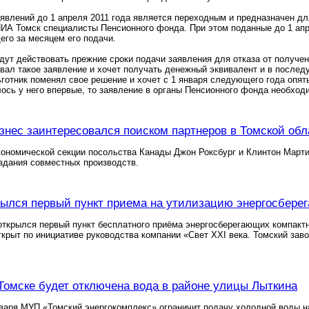
явлений до 1 апреля 2011 года является переходным и предназначен дл
НИА Томск специалисты Пенсионного фонда. При этом поданные до 1 апр
го за месяцем его подачи.
ут действовать прежние сроки подачи заявления для отказа от получе
вал такое заявление и хочет получать денежный эквивалент и в после
готник поменял свое решение и хочет с 1 января следующего года опят
ось у него впервые, то заявление в органы Пенсионного фонда необходи
знес заинтересовался поиском партнеров в Томской обл
ономической секции посольства Канады Джон Роксбург и Клинтон Мартин
здания совместных производств.
рылся первый пункт приема на утилизацию энергосбер
открылся первый пункт бесплатного приёма энергосберегающих компакт
ткрыт по инициативе руководства компании «Свет XXI века. Томский за
 Томске будет отключена вода в районе улицы Лыткина
нваря МУП «Томский энергокомплекс» ограничит подачу холодной воды на