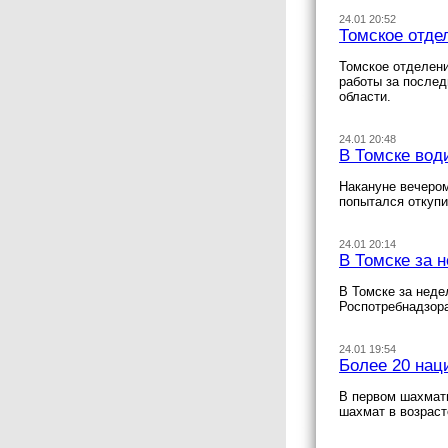
24.01 20:52
Томское отде
Томское отделени
работы за послед
области.
24.01 20:48
В Томске во
Накануне вечером
попытался откуп
24.01 20:14
В Томске за 
В Томске за неде
Роспотребнадзор
24.01 19:54
Более 20 нац
В первом шахматн
шахмат в возраст