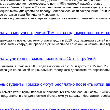
, за захоронение проголосовало почти 70% жителей нашей страны.
мимо эмблемы «Единой России» на сайте размещена и цитата депутата 
едной виток дискуссии по поводу целесообразности захоронения Ленина
се остатков тела Ленина из Мавзолея».
 тема поднимается не впервые, однако пока никаких решений по этому 
лата в медучреждениях Томска за год выросла почти на
ерехода на новую систему оплаты труда в 2010 году зарплата врачей и 
НИА Томск сотрудник пресс-службы мэрии со ссылкой на начальника го
лата учителя в Томске превысила 15 тыс. рублей
 учителя в Томске в 2010 году выросла на 12,5% и достигла 15 тыс. 2
страции со ссылкой на начальника городского департамента образовани
ень студенты Томска смогут бесплатно посетить катки д
в Томске катки муниципальных спортивных комплексов «Юность» и «Поб
 предъявлению студенческого билета смогут кататься бесплатно, сооб