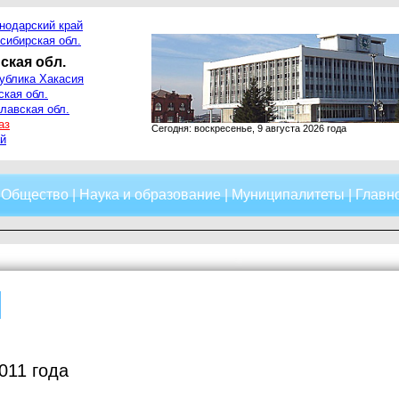
нодарский край
сибирская обл.
ская обл.
ублика Хакасия
ская обл.
лавская обл.
аз
Сегодня: воскресенье, 9 августа 2026 года
й
|
Общество
|
Наука и образование
|
Муниципалитеты
|
Главно
011 года