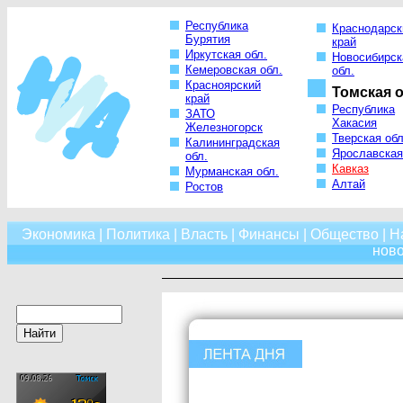
Республика
Краснодарск
Бурятия
край
Иркутская обл.
Новосибирск
Кемеровская обл.
обл.
Красноярский
Томская о
край
Республика
ЗАТО
Хакасия
Железногорск
Тверская обл
Калининградская
Ярославская
обл.
Кавказ
Мурманская обл.
Алтай
Ростов
Экономика
|
Политика
|
Власть
|
Финансы
|
Общество
|
Н
нов