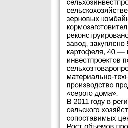
сельхозинвестпро
сельскохозяйстве
зерновых комбайн
кормозаготовител
реконструировано
завод, закуплено 
картофеля, 40 — 
инвестпроектов п
сельхозтоваропр
материально-техн
производство про
«серого дома».
В 2011 году в ре
сельского хозяйст
сопоставимых цен
Рост объемов про