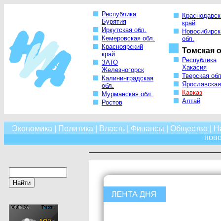
Республика
Краснодарск
Бурятия
край
Иркутская обл.
Новосибирск
Кемеровская обл.
обл.
Красноярский
Томская о
край
Республика
ЗАТО
Хакасия
Железногорск
Тверская обл
Калининградская
Ярославская
обл.
Кавказ
Мурманская обл.
Алтай
Ростов
Экономика
|
Политика
|
Власть
|
Финансы
|
Общество
|
Н
нов