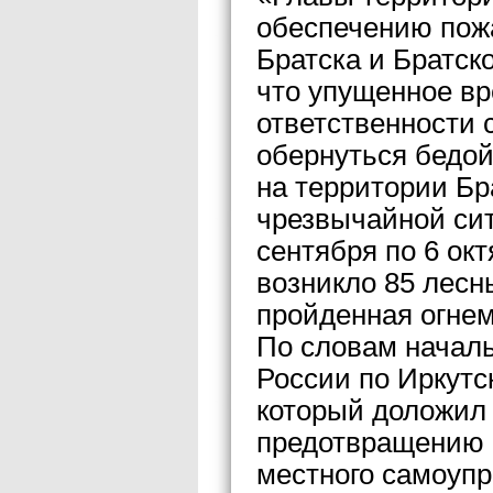
обеспечению пожа
Братска и Братск
что упущенное в
ответственности 
обернуться бедой
на территории Бр
чрезвычайной сит
сентября по 6 ок
возникло 85 лесн
пройденная огнем,
По словам начал
России по Иркутс
который доложил 
предотвращению 
местного самоуп