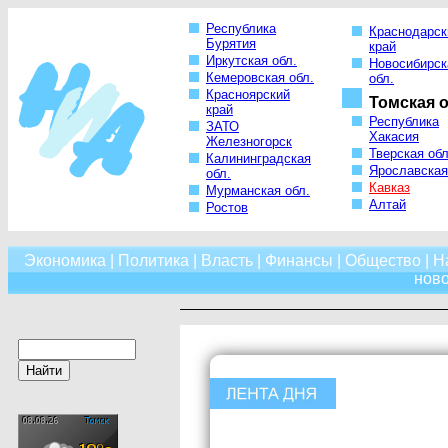
Республика
Краснодарск
Бурятия
край
Иркутская обл.
Новосибирск
Кемеровская обл.
обл.
Красноярский
Томская о
край
Республика
ЗАТО
Хакасия
Железногорск
Тверская обл
Калининградская
Ярославская
обл.
Кавказ
Мурманская обл.
Алтай
Ростов
Экономика
|
Политика
|
Власть
|
Финансы
|
Общество
|
Н
нов