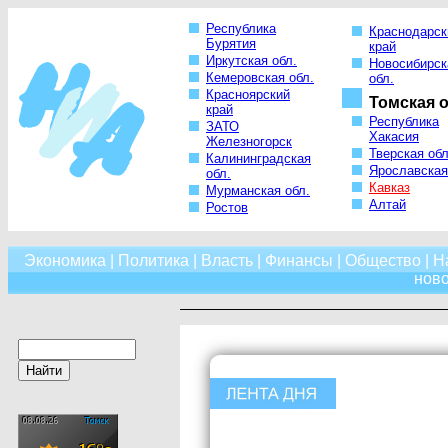
Республика
Краснодарск
Бурятия
край
Иркутская обл.
Новосибирск
Кемеровская обл.
обл.
Красноярский
Томская о
край
Республика
ЗАТО
Хакасия
Железногорск
Тверская обл
Калининградская
Ярославская
обл.
Кавказ
Мурманская обл.
Алтай
Ростов
Экономика
|
Политика
|
Власть
|
Финансы
|
Общество
|
Н
нов