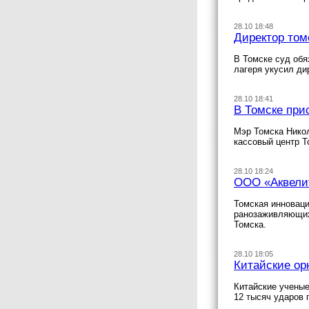
28.10 18:48
Директор том
В Томске суд обя
лагеря укусил д
28.10 18:41
В Томске при
Мэр Томска Никол
кассовый центр Т
28.10 18:24
ООО «Аквелит
Томская инноваци
ранозаживляющих 
Томска.
28.10 18:05
Китайские ор
Китайские ученые
12 тысяч ударов 