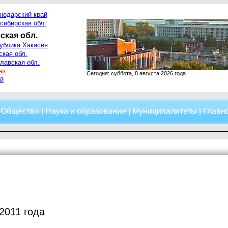
нодарский край
сибирская обл.
ская обл.
ублика Хакасия
ская обл.
лавская обл.
аз
Сегодня: суббота, 8 августа 2026 года
й
|
Общество
|
Наука и образование
|
Муниципалитеты
|
Главно
2011 года