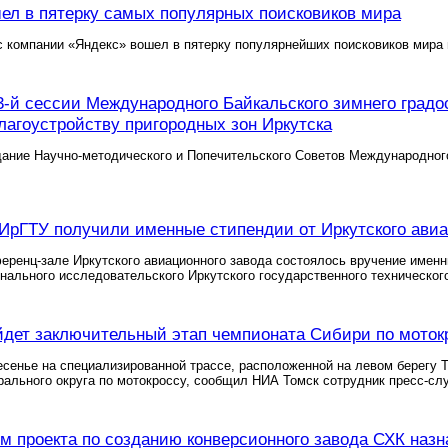
ел в пятерку самых популярных поисковиков мира
 компании «Яндекс» вошел в пятерку популярнейших поисковиков мира 
3-й сессии Международного Байкальского зимнего градо
лагоустройству пригородных зон Иркутска
ание Научно-методического и Попечительского Советов Международного
 ИрГТУ получили именные стипендии от Иркутского ави
ференц-зале Иркутского авиационного завода состоялось вручение имен
нального исследовательского Иркутского государственного техническог
йдет заключительный этап чемпионата Сибири по моток
есенье на специализированной трассе, расположенной на левом берегу 
ального округа по мотокроссу, сообщил НИА Томск сотрудник пресс-сл
м проекта по созданию конверсионного завода СХК назн