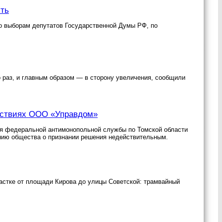
сть
о выборам депутатов Государственной Думы РФ, по
о раз, и главным образом — в сторону увеличения, сообщили
йствиях ООО «Управдом»
ия федеральной антимонопольной службы по Томской области
нию общества о признании решения недействительным.
участке от площади Кирова до улицы Советской: трамвайный