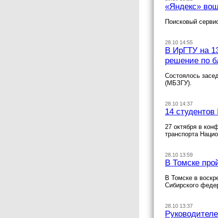
«Яндекс» вош
Поисковый сервис
28.10 14:55
В ИрГТУ на 1
решение по б
Состоялось засед
(МБЗГУ).
28.10 14:37
14 студентов
27 октября в кон
транспорта Нацио
28.10 13:59
В Томске про
В Томске в воскр
Сибирского федер
28.10 13:37
Руководителе