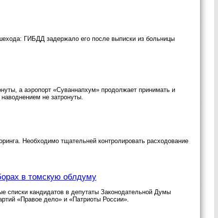
шехода: ГИБДД задержало его после выписки из больницы
ронуты, а аэропорт «Суваннапхум» продолжает принимать и
 наводнением не затронуты.
оринга. Необходимо тщательней контролировать расходование
борах в томскую облдуму
ные списки кандидатов в депутаты Законодательной Думы
артий «Правое дело» и «Патриоты России».