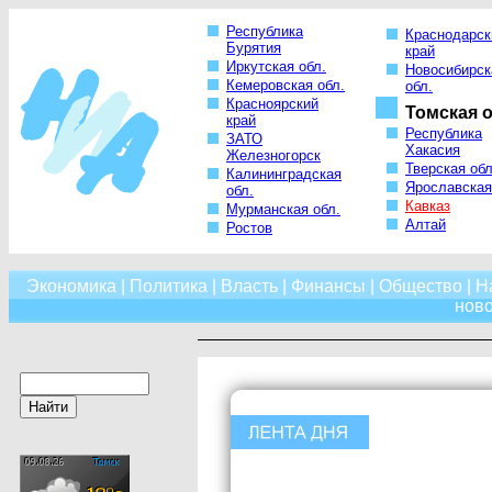
Республика
Краснодарск
Бурятия
край
Иркутская обл.
Новосибирск
Кемеровская обл.
обл.
Красноярский
Томская о
край
Республика
ЗАТО
Хакасия
Железногорск
Тверская обл
Калининградская
Ярославская
обл.
Кавказ
Мурманская обл.
Алтай
Ростов
Экономика
|
Политика
|
Власть
|
Финансы
|
Общество
|
Н
нов