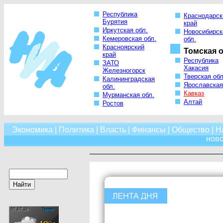
Республика
Краснодарск
Бурятия
край
Иркутская обл.
Новосибирск
Кемеровская обл.
обл.
Красноярский
Томская о
край
Республика
ЗАТО
Хакасия
Железногорск
Тверская обл
Калининградская
Ярославская
обл.
Кавказ
Мурманская обл.
Алтай
Ростов
Экономика
|
Политика
|
Власть
|
Финансы
|
Общество
|
Н
нов