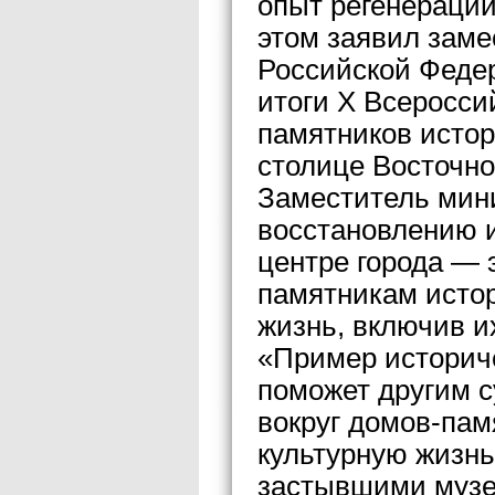
опыт регенерации
этом заявил заме
Российской Феде
итоги X Всеросси
памятников истор
столице Восточно
Заместитель мини
восстановлению 
центре города — э
памятникам истор
жизнь, включив и
«Пример историче
поможет другим 
вокруг домов-па
культурную жизнь
застывшими музе