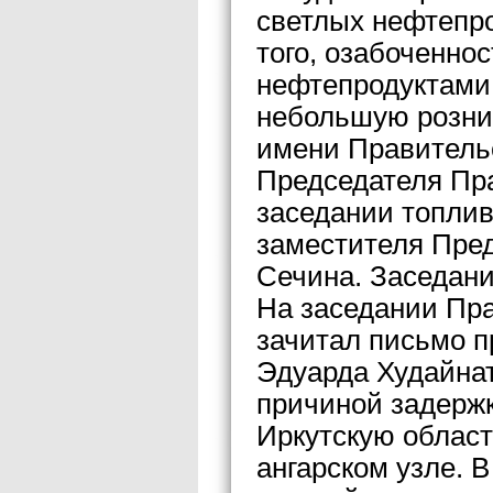
светлых нефтепро
того, озабоченно
нефтепродуктами
небольшую рознич
имени Правитель
Председателя Пр
заседании топлив
заместителя Пре
Сечина. Заседани
На заседании Пра
зачитал письмо 
Эдуарда Худайнат
причиной задержк
Иркутскую област
ангарском узле. В