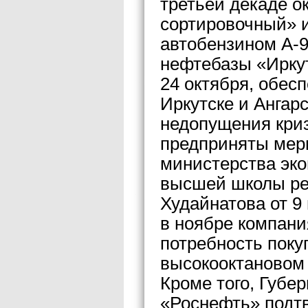
третьей декаде о
сортировочный» и
автобензином А-9
нефтебазы «Ирку
24 октября, обес
Иркутске и Ангарс
недопущения кри
предприняты меры
министерства эко
высшей школы ре
Худайнатова от 9
в ноябре компани
потребность поку
высокооктановом 
Кроме того, Губе
«Роснефть» подтв