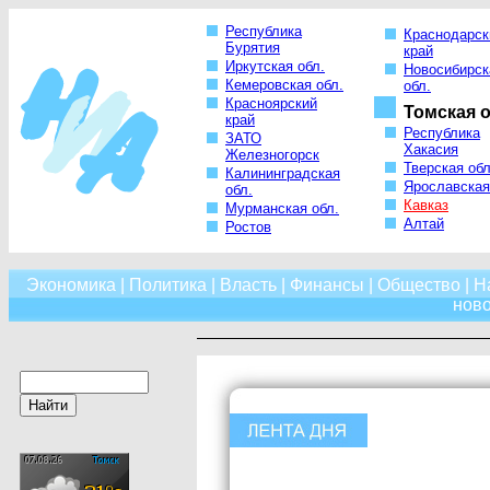
Республика
Краснодарск
Бурятия
край
Иркутская обл.
Новосибирск
Кемеровская обл.
обл.
Красноярский
Томская о
край
Республика
ЗАТО
Хакасия
Железногорск
Тверская обл
Калининградская
Ярославская
обл.
Кавказ
Мурманская обл.
Алтай
Ростов
Экономика
|
Политика
|
Власть
|
Финансы
|
Общество
|
Н
нов