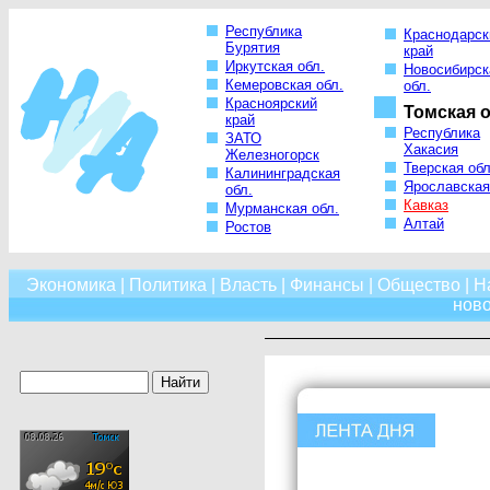
Республика
Краснодарск
Бурятия
край
Иркутская обл.
Новосибирск
Кемеровская обл.
обл.
Красноярский
Томская о
край
Республика
ЗАТО
Хакасия
Железногорск
Тверская обл
Калининградская
Ярославская
обл.
Кавказ
Мурманская обл.
Алтай
Ростов
Экономика
|
Политика
|
Власть
|
Финансы
|
Общество
|
Н
нов