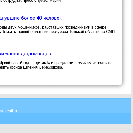
к сотрудник пресс-службы мэрии.
анувшие более 40 человек
боды двух мошенников, работавших посредниками в сфере
А Томск старший помощник прокурора Томской области по СМИ
 желания детдомовцев
ркий новый год — детям!» и предлагает томичам исполнить
авить фонда Евгения Серебрякова.
рта сайта