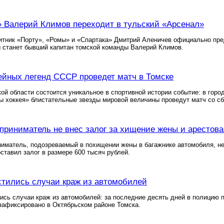
 Валерий Климов переходит в тульский «Арсенал»
тник «Порту», «Ромы» и «Спартака» Дмитрий Аленичев официально пред
 станет бывший капитан томской команды Валерий Климов.
ейных легенд СССР проведет матч в Томске
кой области состоится уникальное в спортивной истории событие: в гор
 хоккея» блистательные звезды мировой величины проведут матч со сб
приниматель не внес залог за хищение жены и арестова
иматель, подозреваемый в похищении жены в багажнике автомобиля, нес
оставил залог в размере 600 тысяч рублей.
стились случаи краж из автомобилей
ись случаи краж из автомобилей: за последние десять дней в полицию 
зафиксировано в Октябрьском районе Томска.