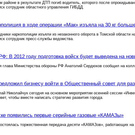
м районе в результате ДТП погиб водитель, которого после опрокидыва
ск сотрудник областного управления ГИБДД.
ополиция в ходе операции «Мак» изъяла на 30 кг больше
удники наркополиции изъяли из незаконного оборота в Томской области на
ск сотрудник пресс-службы ведомства.
Ф: В 2012 году подготовка войск будет выведена на но
ря глава Министерства обороны РФ Анатолий Сердюков сообщил на колл
редложил бизнесу войти в Общественный совет для раз
ай Николайчук сегодня на основном мероприятии осенней сессии «Инве
ет, чтобы вместе написать стратегию развития города.
ске появились первые серийные газовые «КАМАЗы»
состоялась торжественная передача десяти «КАМАЗов», работающих на 