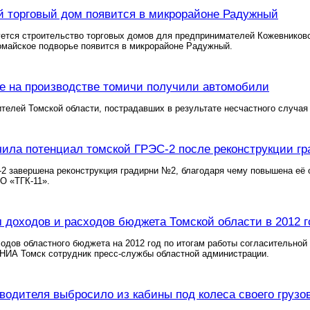
 торговый дом появится в микрорайоне Радужный
уется строительство торговых домов для предпринимателей Кожевников
омайское подворье появится в микрорайоне Радужный.
 на производстве томичи получили автомобили
телей Томской области, пострадавших в результате несчастного случая
чила потенциал томской ГРЭС-2 после реконструкции г
-2 завершена реконструкция градирни №2, благодаря чему повышена её
О «ТГК-11».
доходов и расходов бюджета Томской области в 2012 г
дов областного бюджета на 2012 год по итогам работы согласительной 
 НИА Томск сотрудник пресс-службы областной администрации.
водителя выбросило из кабины под колеса своего грузо