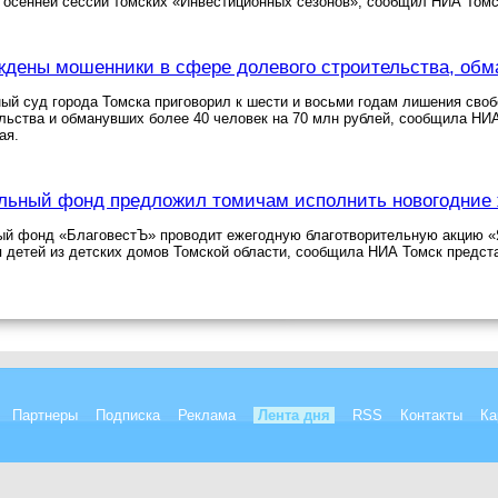
 осенней сессии томских «Инвестиционных сезонов», сообщил НИА Томс
ждены мошенники в сфере долевого строительства, обм
ый суд города Томска приговорил к шести и восьми годам лишения сво
льства и обманувших более 40 человек на 70 млн рублей, сообщила НИ
ая.
льный фонд предложил томичам исполнить новогодние
ый фонд «БлаговестЪ» проводит ежегодную благотворительную акцию «Я
 детей из детских домов Томской области, сообщила НИА Томск предст
Партнеры
Подписка
Реклама
Лента дня
RSS
Контакты
Ка