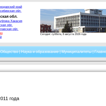
нодарский край
сибирская обл.
ская обл.
ублика Хакасия
ская обл.
лавская обл.
аз
Сегодня: суббота, 8 августа 2026 года
й
|
Общество
|
Наука и образование
|
Муниципалитеты
|
Главно
2011 года