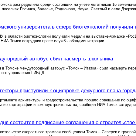
омска распределила среди состоящих на учёте льготников 16 земельны
, поселках Росинка, Залесье, Родионово, Наука, Светлый и селе Дзерж
омского университета в сфере биотехнологий получили 
У в области биотехнологий получили медали на выставке-ярмарке «РосБ
 НИА Томск сотрудник пресс-службы обладминистрации.
дугородный автобус сбил насмерть школьника
 в Томске междугородный автобус «Томск – Итатка» сбил насмерть пер
тного управления ГИБДД.
текторы приступили к оцифровке дежурного плана город
ртаменте архитектуры и градостроительства прошло совещание по оциф
ынке картографии и землеустроительства, сообщил НИА Томск сотрудни
одня состоится подписание соглашения о строительстве 
оительстве скоростного трамвая сообщением Томск – Северск с группо