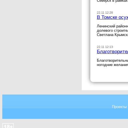
Северск в рамках
22.11 12:28
В Томске осу
Ленинский районн
долевого строите
Светлана Крымск
22.11 12:13
Благотворите
Благотворительн
ногодние желания
Проекты