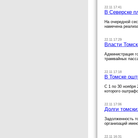
22.11 17:41
В Северске п
На очередной сес
намечена реализа
22.11 17:29
Власти Томск
Администрация го
трамвайных пасс
22.11 17:18
В Томске ошт
С 1 по 30 ноября
которого оштрафо
22.11 17:06
Долги томски
Задолженность то
организаций имею
22.11 16:31