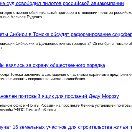
не суд освободил пилотов российской авиакомпании
егодня отменен обвинительный приговор в отношении пилотов российск
анина Алексея Руденко.
еты Сибири в Томске обсудят реформирование соцсфе
оциации Сибирских и Дальневосточных городов 24-25 ноября в Томске 
ы.
ы взялись за охрану общественного порядка
орода Томска заключила соглашение с частными охранными предприятия
омпенсировать сокращение числа полицейских.
ановлен почтовый ящик для посланий Деду Морозу
альном офисе «Почты России» на проспекте Ленина установлен почтов
-службы УФПС Томской области.
лучат 16 земельных участков для строительства жилья 