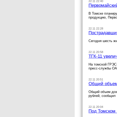
22.11 22:40
Первомайский
В Томске планир
продукцию, Перв
22.11 22:28
Пострадавшие
Сегодня шесть жи
22.11 20:58
ТГК-11 увели
На томской ГРЭС
пресс-службы ОА
22.11 20:51
Общий объем 
Общий объем дохо
рублей, сообщил
22.11 20:04
Под Томском 