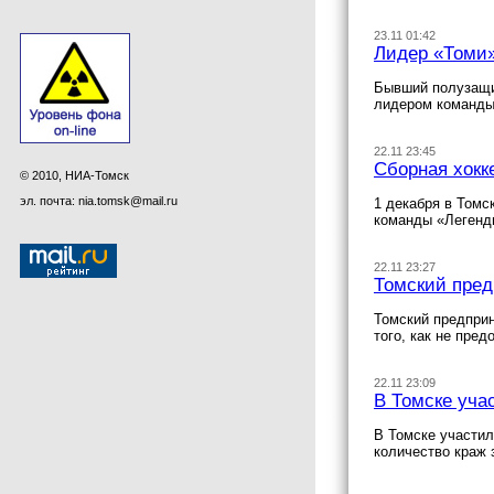
23.11 01:42
Лидер «Томи»
Бывший полузащи
лидером команды
22.11 23:45
Сборная хокк
© 2010, НИА-Томск
эл. почта: nia.tomsk@mail.ru
1 декабря в Томс
команды «Легенды
22.11 23:27
Томский пред
Томский предприн
того, как не пред
22.11 23:09
В Томске уча
В Томске участил
количество краж 