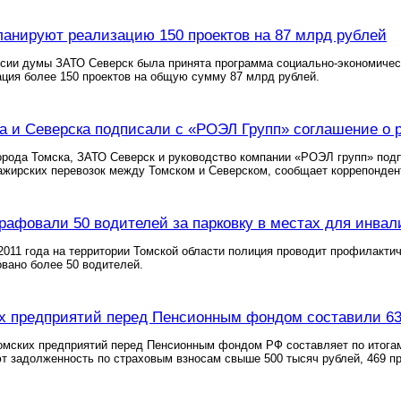
ланируют реализацию 150 проектов на 87 млрд рублей
сии думы ЗАТО Северск была принята программа социально-экономическо
ция более 150 проектов на общую сумму 87 млрд рублей.
а и Северска подписали с «РОЭЛ Групп» соглашение о 
рода Томска, ЗАТО Северск и руководство компании «РОЭЛ групп» подп
ажирских перевозок между Томском и Северском, сообщает коррепонден
рафовали 50 водителей за парковку в местах для инвал
 2011 года на территории Томской области полиция проводит профилакти
вано более 50 водителей.
х предприятий перед Пенсионным фондом составили 63
мских предприятий перед Пенсионным фондом РФ составляет по итогам
т задолженность по страховым взносам свыше 500 тысяч рублей, 469 п