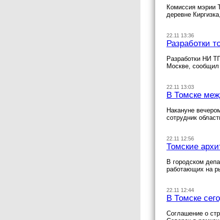
Комиссия мэрии Т
деревне Киргизка
22.11 13:36
Разработки т
Разработки НИ ТП
Москве, сообщил
22.11 13:03
В Томске меж
Накануне вечером
сотрудник облас
22.11 12:56
Томские архи
В городском депа
работающих на р
22.11 12:44
В Томске сег
Соглашение о стр