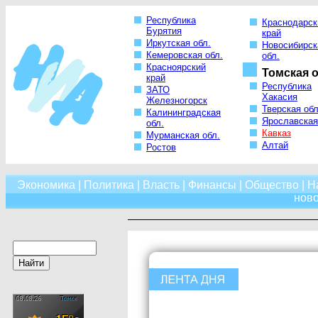
Республика
Краснодарск
Бурятия
край
Иркутская обл.
Новосибирск
Кемеровская обл.
обл.
Красноярский
Томская о
край
Республика
ЗАТО
Хакасия
Железногорск
Тверская обл
Калининградская
Ярославская
обл.
Кавказ
Мурманская обл.
Алтай
Ростов
Экономика
|
Политика
|
Власть
|
Финансы
|
Общество
|
Н
нов