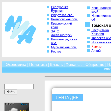
Республика
Краснодарск
Бурятия
край
Иркутская обл.
Новосибирск
Кемеровская обл.
обл.
Красноярский
Томская о
край
Республика
ЗАТО
Хакасия
Железногорск
Тверская обл
Калининградская
Ярославская
обл.
Кавказ
Мурманская обл.
Алтай
Ростов
Экономика
|
Политика
|
Власть
|
Финансы
|
Общество
|
Н
нов