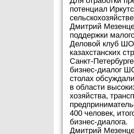
Для отработки п
потенциал Иркутс
сельскохозяйстве
Дмитрий Мезенцев
поддержки малого
Деловой клуб ШОС
казахстанских стр
Санкт-Петербурге
бизнес-диалог ШО
столах обсуждали
в области высоких
хозяйства, транс
предприниматель
400 человек, ито
бизнес-диалога.
Дмитрий Мезенцев