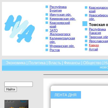
Республика
Краснодарск
Бурятия
край
Иркутская обл.
Новосибирск
Кемеровская обл.
обл.
Красноярский
Томская о
край
Республика
ЗАТО
Хакасия
Железногорск
Тверская обл
Калининградская
Ярославская
обл.
Кавказ
Мурманская обл.
Алтай
Ростов
Экономика
|
Политика
|
Власть
|
Финансы
|
Общество
|
Н
нов