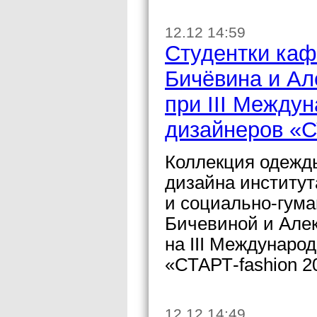
12.12 14:59
Студентки ка
Бичёвина и Ал
при III Между
дизайнеров «С
Коллекция одежды
дизайна институт
и социально-гум
Бичевиной и Але
на III Междунаро
«СТАРТ-fashion 2
12.12 14:49