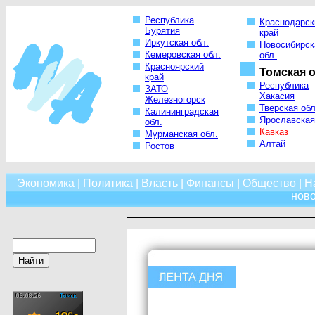
Республика
Краснодарск
Бурятия
край
Иркутская обл.
Новосибирск
Кемеровская обл.
обл.
Красноярский
Томская о
край
Республика
ЗАТО
Хакасия
Железногорск
Тверская обл
Калининградская
Ярославская
обл.
Кавказ
Мурманская обл.
Алтай
Ростов
Экономика
|
Политика
|
Власть
|
Финансы
|
Общество
|
Н
нов