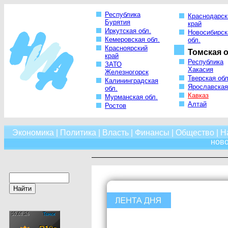
Республика
Краснодарск
Бурятия
край
Иркутская обл.
Новосибирск
Кемеровская обл.
обл.
Красноярский
Томская о
край
Республика
ЗАТО
Хакасия
Железногорск
Тверская обл
Калининградская
Ярославская
обл.
Кавказ
Мурманская обл.
Алтай
Ростов
Экономика
|
Политика
|
Власть
|
Финансы
|
Общество
|
Н
нов