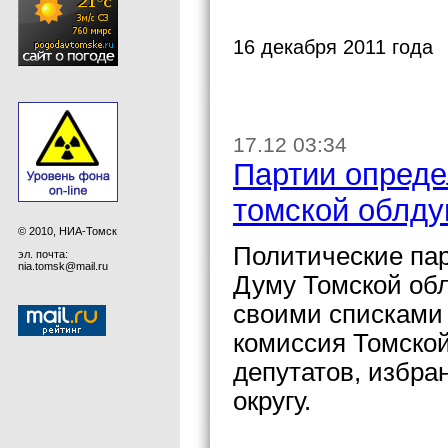
16 декабря 2011 года
17.12 03:34
Партии опреде
томской облд
© 2010, НИА-Томск
Политические па
эл. почта:
nia.tomsk@mail.ru
Думу Томской обл
своими списками 
комиссия Томской
депутатов, избра
округу.