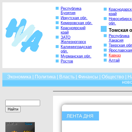
Республика
Краснодарск
Бурятия
край
Иркутская обл.
Новосибирск
Кемеровская обл.
обл.
Красноярский
Томская о
край
Республика
ЗАТО
Хакасия
Железногорск
Тверская обл
Калининградская
Ярославская
обл.
Кавказ
Мурманская обл.
Алтай
Ростов
Экономика
|
Политика
|
Власть
|
Финансы
|
Общество
|
Н
нов