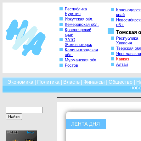
Республика
Краснодарск
Бурятия
край
Иркутская обл.
Новосибирск
Кемеровская обл.
обл.
Красноярский
Томская о
край
Республика
ЗАТО
Хакасия
Железногорск
Тверская обл
Калининградская
Ярославская
обл.
Кавказ
Мурманская обл.
Алтай
Ростов
Экономика
|
Политика
|
Власть
|
Финансы
|
Общество
|
Н
нов