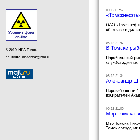
09.12 01:57
«Томскнефть»
ОАО «Томскнефть
об отказе в даль
08.12 21:47
В Томске рыб
© 2010, НИА-Томск
эл. почта: nia.tomsk@mail.ru
Парабельский рыб
службы админист
08.12 21:34
Александр Шп
Переизбранный 4
избирателей Акад
08.12 21:03
Мэр Томска в
Мэр Томска Нико
Томск сотрудник 