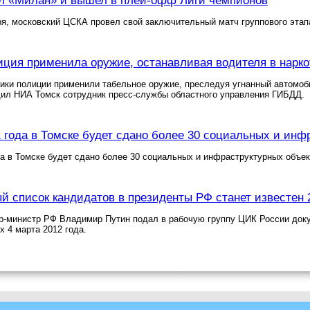
л «Милан» и вышел в плей-офф Лиги чемпионов
ря, московский ЦСКА провел свой заключительный матч группового этап
иция применила оружие, останавливая водителя в нарк
ики полиции применили табельное оружие, преследуя угнанный автомоби
щил НИА Томск сотрудник пресс-службы областного управления ГИБДД.
1 года в Томске будет сдано более 30 социальных и инф
да в Томске будет сдано более 30 социальных и инфраструктурных объе
й список кандидатов в президенты РФ станет известен 
-министр РФ Владимир Путин подал в рабочую группу ЦИК России доку
х 4 марта 2012 года.