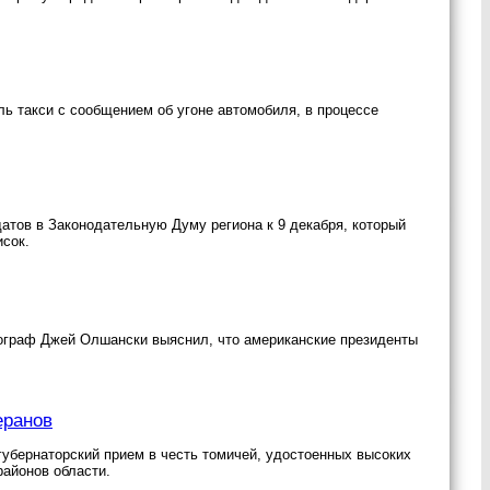
ь такси с сообщением об угоне автомобиля, в процессе
атов в Законодательную Думу региона к 9 декабря, который
исок.
емограф Джей Олшански выяснил, что американские президенты
еранов
губернаторский прием в честь томичей, удостоенных высоких
районов области.