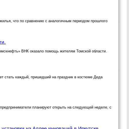
а жилья, что по сравнению с аналогичным периодом прошлого
ти.
Томскнефть» ВНК оказало помощь жителям Томской области.
жет стать каждый, пришедший на праздник в костюме Деда
 предприниматели планируют открыть на следующей неделе, с
 установки на Аллее инноваций в Иркутске