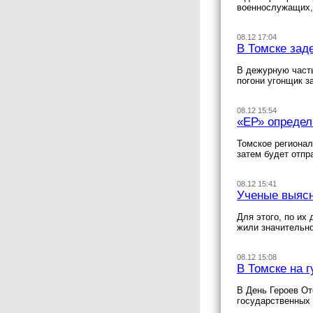
военнослужащих,
08.12 17:04
В Томске зад
В дежурную часть
погони угонщик з
08.12 15:54
«ЕР» определ
Томское регионал
затем будет отпр
08.12 15:41
Ученые выясн
Для этого, по их
жили значительно
08.12 15:08
В Томске на 
В День Героев От
государственных 