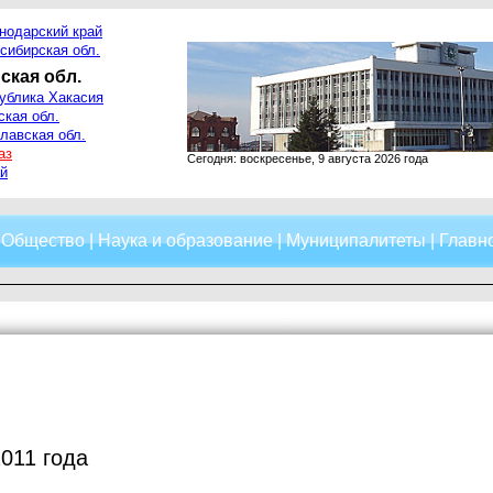
нодарский край
сибирская обл.
ская обл.
ублика Хакасия
ская обл.
лавская обл.
аз
Сегодня: воскресенье, 9 августа 2026 года
й
|
Общество
|
Наука и образование
|
Муниципалитеты
|
Главно
2011 года