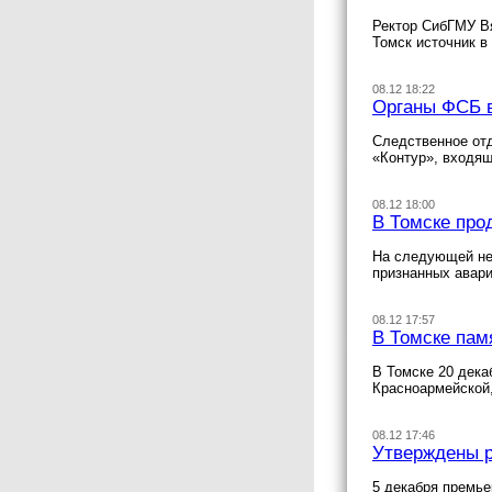
Ректор СибГМУ В
Томск источник в
08.12 18:22
Органы ФСБ в
Следственное от
«Контур», входящ
08.12 18:00
В Томске про
На следующей нед
признанных авари
08.12 17:57
В Томске пам
В Томске 20 дека
Красноармейской,
08.12 17:46
Утверждены р
5 декабря премь