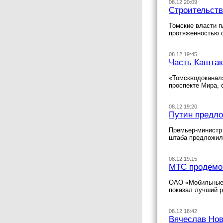
08.12 20:09
Строительств
Томские власти п
протяженностью 
08.12 19:45
Часть Каштак
«Томскводоканал»
проспекте Мира, 
08.12 19:20
Путин предло
Премьер-министр
штаба предложил
08.12 19:15
МТС продемон
ОАО «Мобильные 
показал лучший р
08.12 18:42
Вячеслав Нов