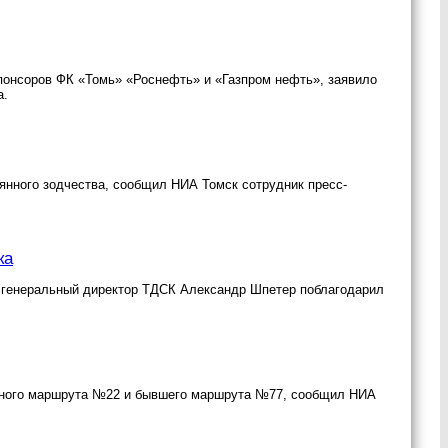
понсоров ФК «Томь» «Роснефть» и «Газпром нефть», заявило
а.
янного зодчества, сообщил НИА Томск сотрудник пресс-
ка
а генеральный директор ТДСК Александр Шпетер поблагодарил
усного маршрута №22 и бывшего маршрута №77, сообщил НИА