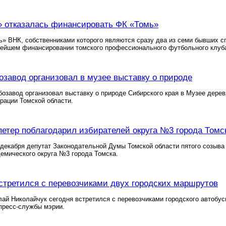
 отказалась финансировать ФК «Томь»
» ВНК, собственниками которого являются сразу два из семи бывших с
нейшем финансировании томского профессионального футбольного клуб
озавод организовал в музее выставку о природе
озавод организовал выставку о природе Сибирского края в Музее дерев
рации Томской области.
етер поблагодарил избирателей округа №3 города Томс
 декабря депутат Законодательной Думы Томской области пятого созыв
емического округа №3 города Томска.
стретился с перевозчиками двух городских маршрутов
лай Николайчук сегодня встретился с перевозчиками городского автоб
пресс-службы мэрии.