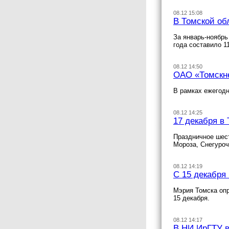
08.12 15:08
В Томской об
За январь-ноябрь
года составило 1
08.12 14:50
ОАО «Томскне
В рамках ежегодн
08.12 14:25
17 декабря в
Праздничное шест
Мороза, Снегуроч
08.12 14:19
С 15 декабря
Мэрия Томска опр
15 декабря.
08.12 14:17
В НИ ИрГТУ в