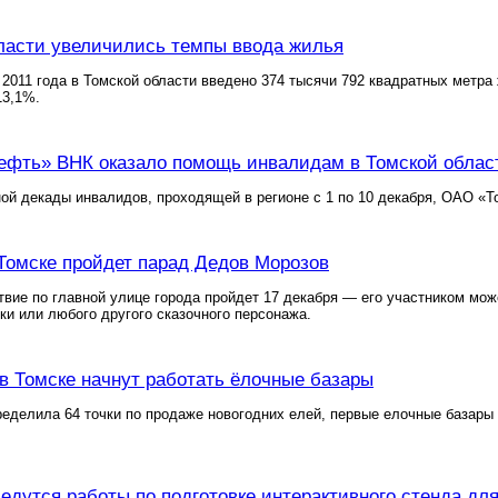
ласти увеличились темпы ввода жилья
 2011 года в Томской области введено 374 тысячи 792 квадратных метр
13,1%.
фть» ВНК оказало помощь инвалидам в Томской облас
ой декады инвалидов, проходящей в регионе с 1 по 10 декабря, ОАО «
 Томске пройдет парад Дедов Морозов
вие по главной улице города пройдет 17 декабря — его участником мо
ки или любого другого сказочного персонажа.
 в Томске начнут работать ёлочные базары
еделила 64 точки по продаже новогодних елей, первые елочные базары
едутся работы по подготовке интерактивного стенда для