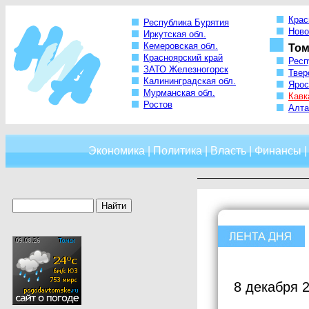
Крас
Республика Бурятия
Ново
Иркутская обл.
Кемеровская обл.
Том
Красноярский край
Респ
ЗАТО Железногорск
Твер
Калининградская обл.
Ярос
Мурманская обл.
Кавк
Ростов
Алта
Экономика
|
Политика
|
Власть
|
Финансы
8 декабря 