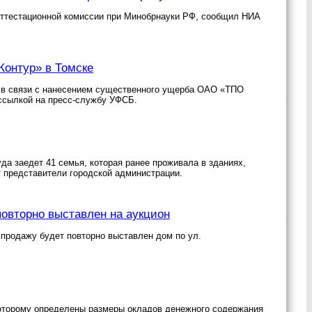
аттестационной комиссии при Минобрнауки РФ, сообщил НИА
Контур» в Томске
 в связи с нанесением существенного ущерба ОАО «ТПО
 ссылкой на пресс-службу УФСБ.
да заедет 41 семья, которая ранее проживала в зданиях,
т представители городской администрации.
повторно выставлен на аукцион
а продажу будет повторно выставлен дом по ул.
которому определены размеры окладов денежного содержания