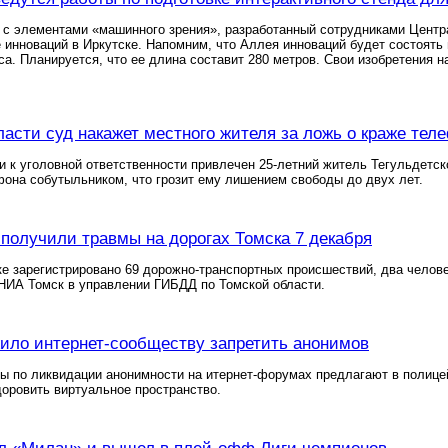
с элементами «машинного зрения», разработанный сотрудниками Центра
 инноваций в Иркутске. Напомним, что Аллея инноваций будет состоять
а. Планируется, что ее длина составит 280 метров. Свои изобретения 
ласти суд накажет местного жителя за ложь о краже тел
и к уголовной ответственности привлечен 25-летний житель Тегульдетс
она собутыльником, что грозит ему лишением свободы до двух лет.
 получили травмы на дорогах Томска 7 декабря
ке зарегистрировано 69 дорожно-транспортных происшествий, два челов
НИА Томск в управлении ГИБДД по Томской области.
ло интернет-сообществу запретить анонимов
 по ликвидации анонимности на итернет-форумах предлагают в полице
доровить виртуальное пространство.