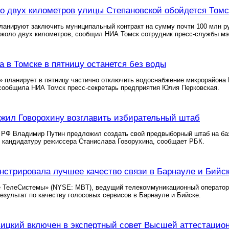
о двух километров улицы Степановской обойдется Томск
ланируют заключить муниципальный контракт на сумму почти 100 млн ру
около двух километров, сообщил НИА Томск сотрудник пресс-службы мэ
а в Томске в пятницу останется без воды
 планирует в пятницу частично отключить водоснабжение микрорайона 
сообщила НИА Томск пресс-секретарь предприятия Юлия Перковская.
жил Говорохину возглавить избирательный штаб
 РФ Владимир Путин предложил создать свой предвыборный штаб на баз
 кандидатуру режиссера Станислава Говорухина, сообщает РБК.
стрировала лучшее качество связи в Барнауле и Бийс
ТелеСистемы» (NYSE: MBT), ведущий телекоммуникационный оператор в 
езультат по качеству голосовых сервисов в Барнауле и Бийске.
ицкий включен в экспертный совет Высшей аттестацио