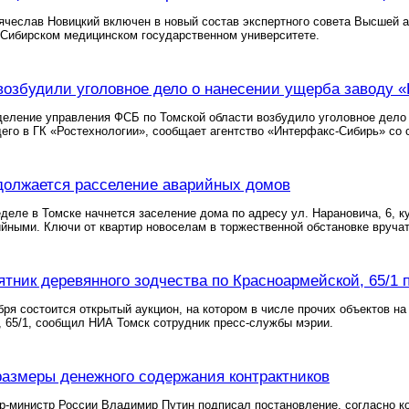
ячеслав Новицкий включен в новый состав экспертного совета Высшей 
 Сибирском медицинском государственном университете.
озбудили уголовное дело о нанесении ущерба заводу «
деление управления ФСБ по Томской области возбудило уголовное дело
его в ГК «Ростехнологии», сообщает агентство «Интерфакс-Сибирь» со
должается расселение аварийных домов
еле в Томске начнется заселение дома по адресу ул. Нарановича, 6, ку
йными. Ключи от квартир новоселам в торжественной обстановке вруча
ятник деревянного зодчества по Красноармейской, 65/1 
бря состоится открытый аукцион, на котором в числе прочих объектов н
 65/1, сообщил НИА Томск сотрудник пресс-службы мэрии.
азмеры денежного содержания контрактников
ер-министр России Владимир Путин подписал постановление, согласно 