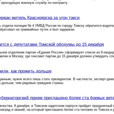
 проходящих военную службу по контракту.
ержан житель Красноярска за угон такси
 отдела полиции № 4 УМВД России по городу Томску обратился водител
абуксовал на трамвайных путях и был задержан.
ится с депутатами Томской облдумы до 15 декабря
ьное отделение партии «Единая Россия» сформирует список из 9 кандид
авлен в Москву, где генсовет партии до 15 декабря должен утвердить сп
или, как прожить дольше
 данным, нужно всего лишь стать президентом. В частности, эксперт-д
 дольше, чем рядовые граждане страны.
губернаторский прием приглашено более ста боевых вет
ечества, 9 декабря, в Томском кадетском корпусе пройдет праздничный 
наград и званий, на который приглашено более ста человек из Томска и 