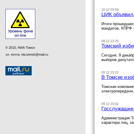
10.12 03:59
ЦИК объявил
Итоги прошедших 
мандатов, КПРФ 
09.12 23:29
Томский изби
© 2010, НИА-Томск
эл. почта: nia.tomsk@mail.ru
Сегодня, 9 декаб
выборов депутато
09.12 23:23
В Томске изо
Томская компания
электропередачи
09.12 23:02
Госслужащие 
Администрация То
характера лиц, 