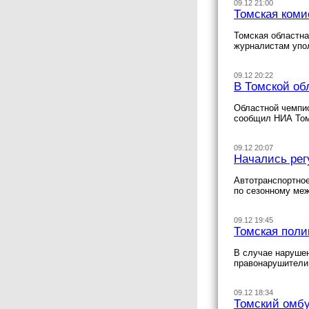
09.12 21:00
Томская коми
Томская областна
журналистам упол
09.12 20:22
В Томской об
Областной чемпио
сообщил НИА Том
09.12 20:07
Начались рег
Автотранспортно
по сезонному ме
09.12 19:45
Томская поли
В случае нарушен
правонарушители 
09.12 18:34
Томский омбу