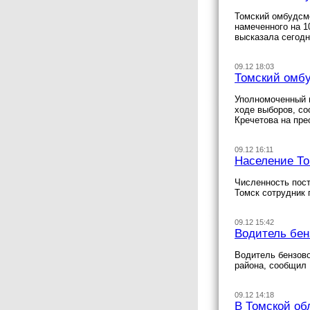
Томский омбудсме
намеченного на 1
высказала сегод
09.12 18:03
Томский омбу
Уполномоченный п
ходе выборов, со
Кречетова на пре
09.12 16:11
Население То
Численность пост
Томск сотрудник 
09.12 15:42
Водитель бен
Водитель бензово
района, сообщил
09.12 14:18
В Томской об