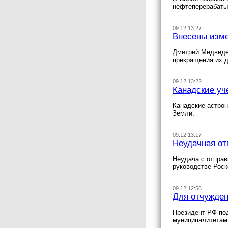
нефтеперерабаты
09.12 13:27
Внесены изме
Дмитрий Медведе
прекращения их д
09.12 13:22
Канадские уч
Канадские астрон
Земли.
09.12 13:17
Неудачная от
Неудача с отправ
руководстве Роск
09.12 12:56
Для отчужден
Президент РФ под
муниципалитетам