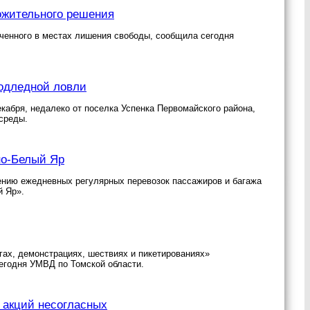
ожительного решения
юченного в местах лишения свободы, сообщила сегодня
подледной ловли
кабря, недалеко от поселка Успенка Первомайского района,
среды.
но-Белый Яр
ению ежедневных регулярных перевозок пассажиров и багажа
 Яр».
гах, демонстрациях, шествиях и пикетированиях»
егодня УМВД по Томской области.
г акций несогласных