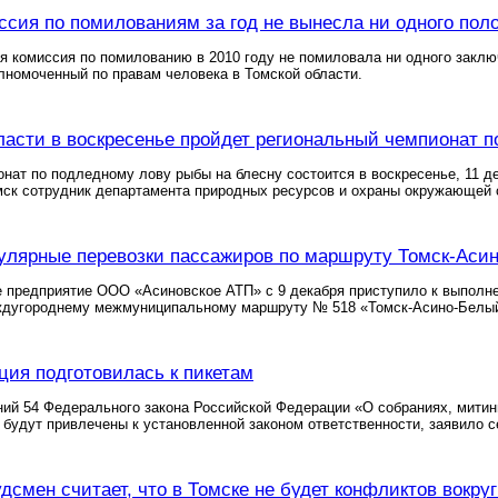
ссия по помилованиям за год не вынесла ни одного пол
я комиссия по помилованию в 2010 году не помиловала ни одного закл
номоченный по правам человека в Томской области.
ласти в воскресенье пройдет региональный чемпионат 
нат по подледному лову рыбы на блесну состоится в воскресенье, 11 де
ск сотрудник департамента природных ресурсов и охраны окружающей 
улярные перевозки пассажиров по маршруту Томск-Аси
е предприятие ООО «Асиновское АТП» с 9 декабря приступило к выполн
ждугороднему межмуниципальному маршруту № 518 «Томск-Асино-Белый
ция подготовилась к пикетам
ий 54 Федерального закона Российской Федерации «О собраниях, митин
будут привлечены к установленной законом ответственности, заявило с
дсмен считает, что в Томске не будет конфликтов вокру