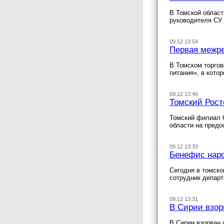
В Томской област
руководителя СУ
09.12 13:54
Первая межре
В Томском торгов
питания», в кото
09.12 13:46
Томский Рост
Томский филиал 
области на предо
09.12 13:33
Бенефис наро
Сегодня в томск
сотрудник департ
09.12 13:31
В Сирии взор
В Сирии взорван 