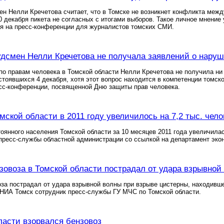
н Нелли Кречетова считает, что в Томске не возникнет конфликта меж
0 декабря пикета не согласных с итогами выборов. Такое личное мнение
ня на пресс-конференции для журналистов томских СМИ.
дсмен Нелли Кречетова не получала заявлений о наруш
о правам человека в Томской области Нелли Кречетова не получила ни
стоявшихся 4 декабря, хотя этот вопрос находится в компетенции томск
сс-конференции, посвященной Дню защиты прав человека.
мской области в 2011 году увеличилось на 7,2 тыс. чело
оянного населения Томской области за 10 месяцев 2011 года увеличила
пресс-службы областной администрации со ссылкой на департамент экон
зовоза в Томской области пострадал от удара взрывно
за пострадал от удара взрывной волны при взрыве цистерны, находившей
 НИА Томск сотрудник пресс-службы ГУ МЧС по Томской области.
ласти взорвался бензовоз