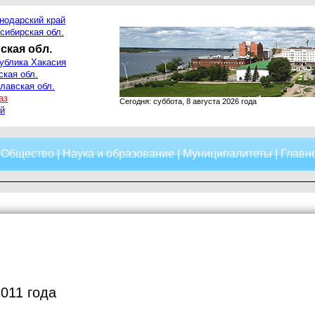
нодарский край
сибирская обл.
ская обл.
ублика Хакасия
ская обл.
лавская обл.
аз
Сегодня: суббота, 8 августа 2026 года
й
|
Общество
|
Наука и образование
|
Муниципалитеты
|
Главно
2011 года