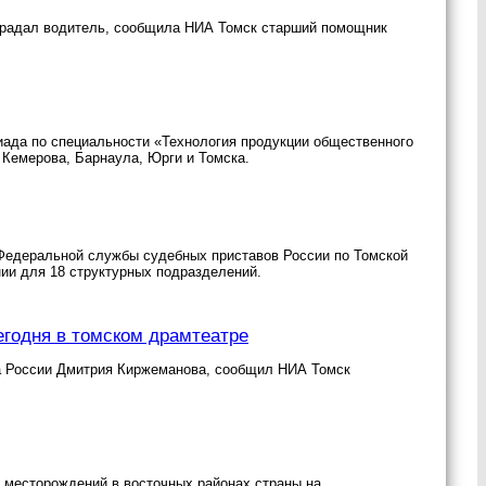
острадал водитель, сообщила НИА Томск старший помощник
иада по специальности «Технология продукции общественного
 Кемерова, Барнаула, Юрги и Томска.
Федеральной службы судебных приставов России по Томской
нии для 18 структурных подразделений.
годня в томском драмтеатре
та России Дмитрия Киржеманова, сообщил НИА Томск
т месторождений в восточных районах страны на