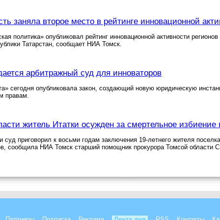
сть заняла второе место в рейтинге инновационной акти
кая политика» опубликовал рейтинг инновационной активности регионов 
ублики Татарстан, сообщает НИА Томск.
дается арбитражный суд для инноваторов
та» сегодня опубликовала закон, создающий новую юридическую инстан
м правам.
ласти житель Итатки осужден за смертельное избиение
и суд приговорил к восьми годам заключения 19-летнего жителя поселка
ов, сообщила НИА Томск старший помощник прокурора Томсой области С
Партнеры
Подписка
Реклама
Лента дня
RSS
Контакты
Ка