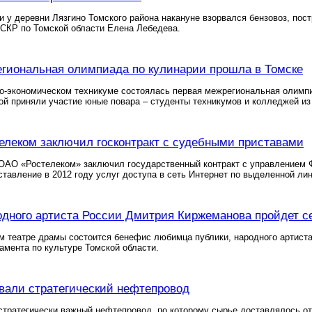
и у деревни Лязгино Томского района накануне взорвался бензовоз, п
 СКР по Томской области Елена Лебедева.
гиональная олимпиада по кулинарии прошла в Томске
о-экономическом техникуме состоялась первая межрегиональная олимп
рой приняли участие юные повара – студенты техникумов и колледжей из
елеком заключил госконтракт с судебными приставами
ОАО «Ростелеком» заключил государственный контракт с управлением 
ставление в 2012 году услуг доступа в сеть Интернет по выделенной ли
дного артиста России Дмитрия Киржеманова пройдет се
ом театре драмы состоится бенефис любимца публики, народного артис
амента по культуре Томской области.
вали стратегический нефтепровод
стратегически важный нефтепровод, по которому сырье доставлялось о