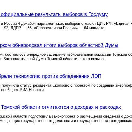
 официальные результаты выборов в Госдуму
в России 4 декабря парламентских выборов огласил ЦИК РФ: «Единая Р
— 92, ЛДПР — 56, «Справедливая Россия» — 64 мандата.
рком обнародовал итоги выборов областной Думы
ря, состоялось очередное заседание избирательной комиссии Томской о
в Законодательной Думы Томской области пятого созыва.
брели технологию против обледенения ЛЭП
 получила статус резидента Сколково с проектом по созданию энергоэ
, сообщает РИА Новости.
Томской области отчитаются о доходах и расходах
мской области подготовила законопроект о размещении сведений о дох
замещающих государственные должности и государственных гражданских