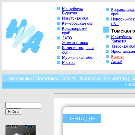
Республика
Краснодарск
Бурятия
край
Иркутская обл.
Новосибирск
Кемеровская обл.
обл.
Красноярский
Томская о
край
Республика
ЗАТО
Хакасия
Железногорск
Тверская обл
Калининградская
Ярославская
обл.
Кавказ
Мурманская обл.
Алтай
Ростов
Экономика
|
Политика
|
Власть
|
Финансы
|
Общество
|
Н
нов