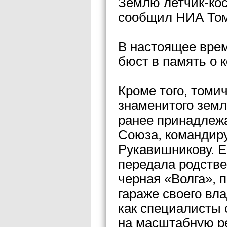
Землю летчик-ко
сообщил НИА Том
В настоящее врем
бюст в память о 
Кроме того, томи
знаменитого земл
ранее принадлеж
Союза, командиру
Рукавишникову. Е
передала родстве
черная «Волга», 
гараже своего вла
как специалисты 
на масштабную р