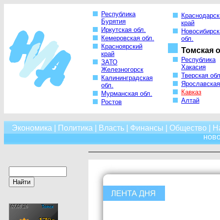
Республика
Краснодарск
Бурятия
край
Иркутская обл.
Новосибирск
Кемеровская обл.
обл.
Красноярский
Томская о
край
Республика
ЗАТО
Хакасия
Железногорск
Тверская обл
Калининградская
Ярославская
обл.
Кавказ
Мурманская обл.
Алтай
Ростов
Экономика
|
Политика
|
Власть
|
Финансы
|
Общество
|
Н
нов