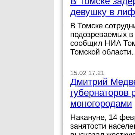
В Томске заде
девушку в лиф
В Томске сотрудн
подозреваемых в
сообщил НИА Том
Томской области.
15.02 17:21
Дмитрий Медв
губернаторов 
моногородами
Накануне, 14 фев
занятости насел
высказал жесткую