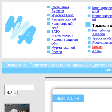
Республика
Краснодарск
Бурятия
край
Иркутская обл.
Новосибирск
Кемеровская обл.
обл.
Красноярский
Томская о
край
Республика
ЗАТО
Хакасия
Железногорск
Тверская обл
Калининградская
Ярославская
обл.
Кавказ
Мурманская обл.
Алтай
Ростов
Экономика
|
Политика
|
Власть
|
Финансы
|
Общество
|
Н
нов