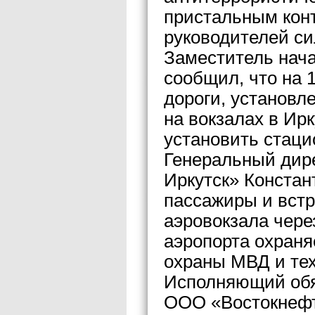
пристальным кон
руководителей си
Заместитель нач
сообщил, что на 
дороги, установл
на вокзалах в Ир
установить стаци
Генеральный дир
Иркутск» Констан
пассажиры и вст
аэровокзала чере
аэропорта охран
охраны МВД и те
Исполняющий обя
ООО «Востокнефт