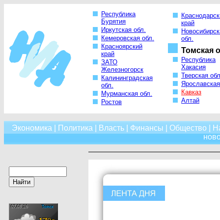
Республика
Краснодарск
Бурятия
край
Иркутская обл.
Новосибирск
Кемеровская обл.
обл.
Красноярский
Томская о
край
Республика
ЗАТО
Хакасия
Железногорск
Тверская обл
Калининградская
Ярославская
обл.
Кавказ
Мурманская обл.
Алтай
Ростов
Экономика
|
Политика
|
Власть
|
Финансы
|
Общество
|
Н
нов