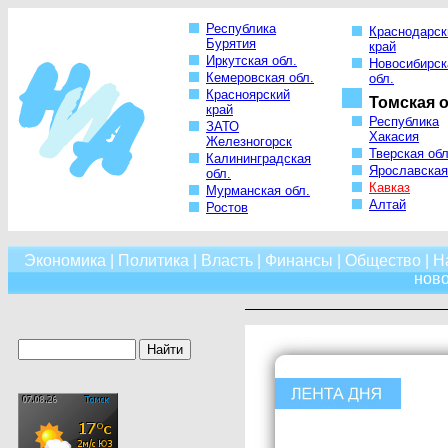
Республика
Краснодарск
Бурятия
край
Иркутская обл.
Новосибирск
Кемеровская обл.
обл.
Красноярский
Томская о
край
Республика
ЗАТО
Хакасия
Железногорск
Тверская обл
Калининградская
Ярославская
обл.
Кавказ
Мурманская обл.
Алтай
Ростов
Экономика
|
Политика
|
Власть
|
Финансы
|
Общество
|
Н
нов