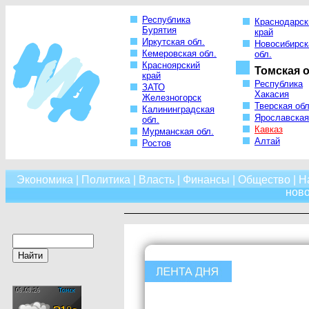
Республика
Краснодарск
Бурятия
край
Иркутская обл.
Новосибирск
Кемеровская обл.
обл.
Красноярский
Томская о
край
Республика
ЗАТО
Хакасия
Железногорск
Тверская обл
Калининградская
Ярославская
обл.
Кавказ
Мурманская обл.
Алтай
Ростов
Экономика
|
Политика
|
Власть
|
Финансы
|
Общество
|
Н
нов