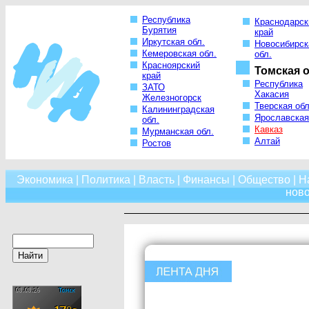
Республика
Краснодарск
Бурятия
край
Иркутская обл.
Новосибирск
Кемеровская обл.
обл.
Красноярский
Томская о
край
Республика
ЗАТО
Хакасия
Железногорск
Тверская обл
Калининградская
Ярославская
обл.
Кавказ
Мурманская обл.
Алтай
Ростов
Экономика
|
Политика
|
Власть
|
Финансы
|
Общество
|
Н
нов