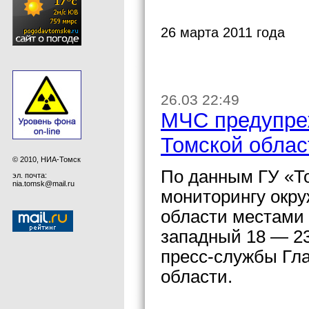
26 марта 2011 года
26.03 22:49
МЧС предупреж
Томской облас
© 2010, НИА-Томск
По данным ГУ «То
эл. почта:
nia.tomsk@mail.ru
мониторингу окр
области местами 
западный 18 — 23
пресс-службы Гл
области.