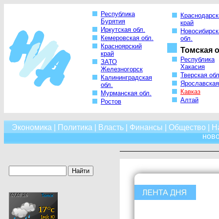
Республика
Краснодарск
Бурятия
край
Иркутская обл.
Новосибирск
Кемеровская обл.
обл.
Красноярский
Томская о
край
Республика
ЗАТО
Хакасия
Железногорск
Тверская обл
Калининградская
Ярославская
обл.
Кавказ
Мурманская обл.
Алтай
Ростов
Экономика
|
Политика
|
Власть
|
Финансы
|
Общество
|
Н
нов