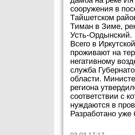
дамба на реке Ия
сооружения в пос
Тайшетском район
Тиман в Зиме, рек
Усть-Ордынский.
Всего в Иркутско
проживают на те
негативному возд
служба Губернато
области. Министе
региона утвердило
соответствии с к
нуждаются в про
Разработано уже 
03.03 17:17