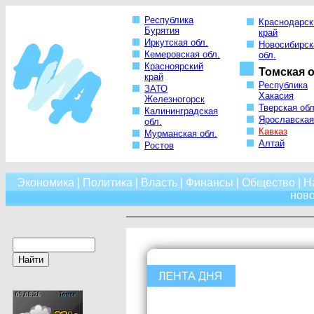
Республика
Краснодарск
Бурятия
край
Иркутская обл.
Новосибирск
Кемеровская обл.
обл.
Красноярский
Томская о
край
Республика
ЗАТО
Хакасия
Железногорск
Тверская обл
Калининградская
Ярославская
обл.
Кавказ
Мурманская обл.
Алтай
Ростов
Экономика
|
Политика
|
Власть
|
Финансы
|
Общество
|
Н
нов