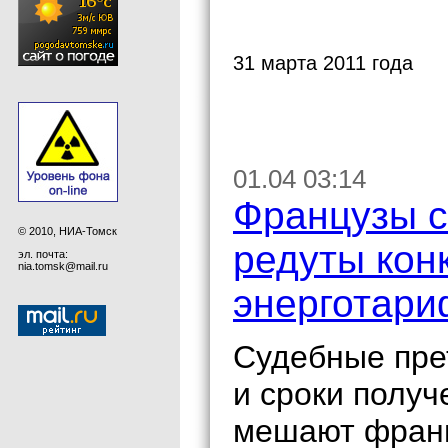
31 марта 2011 года
01.04 03:14
Французы с
© 2010, НИА-Томск
редуты кон
эл. почта:
nia.tomsk@mail.ru
энерготари
Судебные пре
и сроки полу
мешают франц