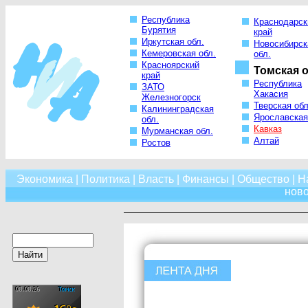
Республика
Краснодарск
Бурятия
край
Иркутская обл.
Новосибирск
Кемеровская обл.
обл.
Красноярский
Томская о
край
Республика
ЗАТО
Хакасия
Железногорск
Тверская обл
Калининградская
Ярославская
обл.
Кавказ
Мурманская обл.
Алтай
Ростов
Экономика
|
Политика
|
Власть
|
Финансы
|
Общество
|
Н
нов