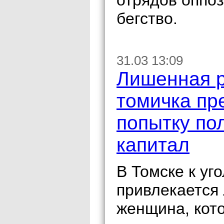
отрядов оппо
бегство.
31.03 13:09
Лишенная р
томичка пр
попытку по
капитал
В Томске к уг
привлекается
женщина, кот