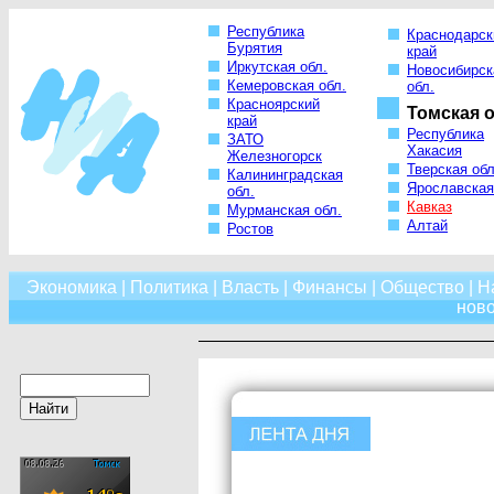
Республика
Краснодарск
Бурятия
край
Иркутская обл.
Новосибирск
Кемеровская обл.
обл.
Красноярский
Томская о
край
Республика
ЗАТО
Хакасия
Железногорск
Тверская обл
Калининградская
Ярославская
обл.
Кавказ
Мурманская обл.
Алтай
Ростов
Экономика
|
Политика
|
Власть
|
Финансы
|
Общество
|
Н
нов