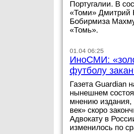
Португалии. В со
«Томи» Дмитрий 
Бобирмиза Махму
«Томь».
01.04 06:25
ИноСМИ: «золо
футболу закан
Газета Guardian 
нынешнем состоя
мнению издания, 
век» скоро закон
Адвокату в Росси
изменилось по ср