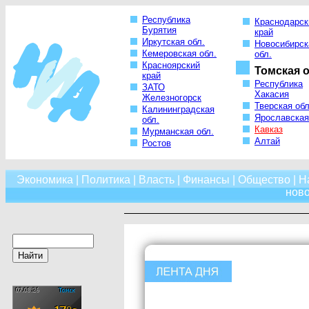
Республика
Краснодарск
Бурятия
край
Иркутская обл.
Новосибирск
Кемеровская обл.
обл.
Красноярский
Томская о
край
Республика
ЗАТО
Хакасия
Железногорск
Тверская обл
Калининградская
Ярославская
обл.
Кавказ
Мурманская обл.
Алтай
Ростов
Экономика
|
Политика
|
Власть
|
Финансы
|
Общество
|
Н
нов