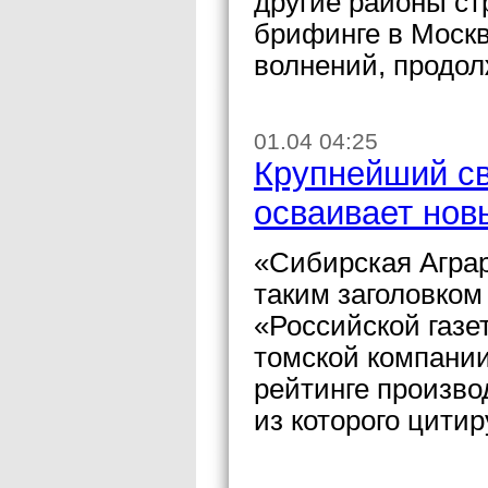
другие районы ст
брифинге в Моск
волнений, продол
01.04 04:25
Крупнейший св
осваивает нов
«Сибирская Аграр
таким заголовком
«Российской газе
томской компани
рейтинге произво
из которого цити