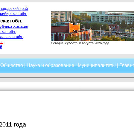
нодарский край
сибирская обл.
ская обл.
ублика Хакасия
ская обл.
лавская обл.
аз
Сегодня: суббота, 8 августа 2026 года
й
|
Общество
|
Наука и образование
|
Муниципалитеты
|
Главно
2011 года