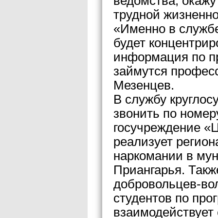
ведомства, окажу
трудной жизненно
«Именно в службе
будет концентрир
информация по п
займутся профес
Мезенцев.
В службу круглос
звонить по номер
госучреждение «
реализует регио
наркомании в му
Приангарья. Такж
добровольцев-вол
студентов по про
взаимодействует