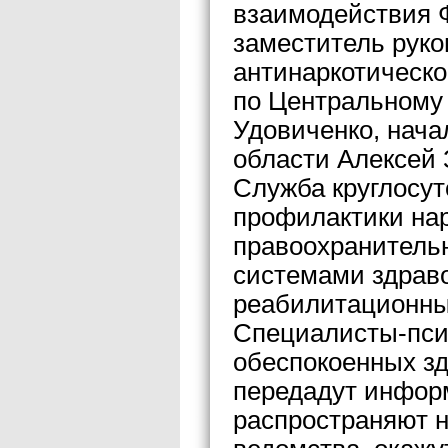
взаимодействия 
заместитель руко
антинаркотическо
по Центральному
Удовиченко, нача
области Алексей 
Служба круглосут
профилактики нар
правоохранитель
системами здраво
реабилитационны
Специалисты-псих
обеспокоенных зд
передадут информ
распространяют н