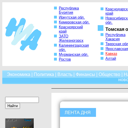
Республика
Краснодарск
Бурятия
край
Иркутская обл.
Новосибирск
Кемеровская обл.
обл.
Красноярский
Томская о
край
Республика
ЗАТО
Хакасия
Железногорск
Тверская обл
Калининградская
Ярославская
обл.
Кавказ
Мурманская обл.
Алтай
Ростов
Экономика
|
Политика
|
Власть
|
Финансы
|
Общество
|
Н
нов