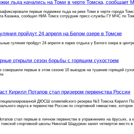
жки льда начались на Томи в черте Томска, сообщает 
афиксировали первые подвижки льда на реке Томи в черте города Томск
та Казанка, сообщил НИА Томск сотрудник пресс-службы ГУ МЧС по Том
уляния пройдут 24 апреля на Белом озере в Томске
ьные гуляния пройдут 24 апреля в парке отдыха у Белого озера в цент
рные открыли сезон борьбы с горящим сухостоем
е совершили первые в этом сезоне 10 выездов на тушение горящей сух
ти
аст Кирилл Потапов стал призером первенства России
специализированной ДЮСШ олимпийского резерва №3 Томска Кирилл По
ального округа в первенстве России по спортивной гимнастике, которо
отапов стал первым в личном первенстве в упражнениях на брусьях, а 
 томской спортивной школы Николай Шадуркин занял четвертое место в 