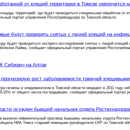
ботанной от клещей территории в Томске увеличится н
лощадь территорий, где будет проводиться специальная обработка от кле
льный портал управления Роспотребнадзора по Томской области.
рвые будут проверять снятых с людей клещей на инфе
году будет проводиться экспресс-исследование снятых с людей клещей 
болезни Лайма, сообщает официальный портал управления Роспотребнад
К Сибири» на Алтае
 прогнозирую рост заболеваемости томичей клещевым
ра гигиены и эпидемиологии в Томской области ожидают в 2011 году н
0-15% от общего числа пострадавших, сообщает официальный портал р
ласти осужден бывший начальник отдела Ростехнадзора
и вынесен обвинительный приговор бывшему начальнику отдела Ростех
ообщила НИА Томск старший помощник руководителя СКР по Томской об