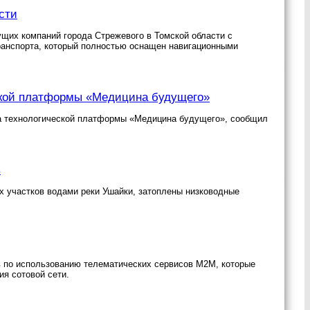
сти
ущих компаний города Стрежевого в Томской области с
транспорта, который полностью оснащен навигационными
еской платформы «Медицина будущего»
кта технологической платформы «Медицина будущего», сообщил
в
х участков водами реки Ушайки, затоплены низководные
в по использованию телематических сервисов М2М, которые
я сотовой сети.