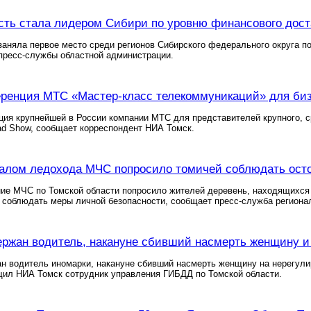
сть стала лидером Сибири по уровню финансового дост
заняла первое место среди регионов Сибирского федерального округа 
пресс-службы областной администрации.
ренция МТС «Мастер-класс телекоммуникаций» для бизн
ия крупнейшей в России компании МТС для представителей крупного, ср
d Show, сообщает корреспондент НИА Томск.
чалом ледохода МЧС попросило томичей соблюдать ост
ие МЧС по Томской области попросило жителей деревень, находящихся 
 соблюдать меры личной безопасности, сообщает пресс-служба региона
ержан водитель, накануне сбивший насмерть женщину 
ан водитель иномарки, накануне сбивший насмерть женщину на нерегул
щил НИА Томск сотрудник управления ГИБДД по Томской области.