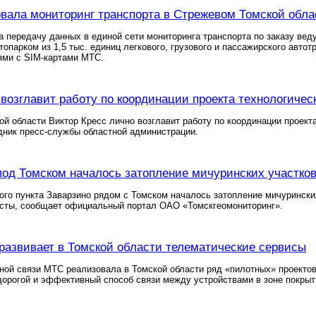
вала мониторинг транспорта в Стрежевом Томской обла
 передачу данных в единой сети мониторинга транспорта по заказу вед
опарком из 1,5 тыс. единиц легкового, грузового и пассажирского авто
ми с SIM-картами МТС.
 возглавит работу по координации проекта технологич
ой области Виктор Кресс лично возглавит работу по координации прое
дник пресс-службы областной администрации.
под Томском началось затопление мичуринских участко
ого пункта Заварзино рядом с Томском началось затопление мичурински
сты, сообщает официальный портал ОАО «Томскгеомониторинг».
развивает в Томской области телематические сервисы
ой связи МТС реализовала в Томской области ряд «пилотных» проекто
орогой и эффективный способ связи между устройствами в зоне покрыти