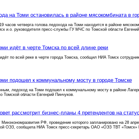
ода на Томи остановилась в районе мясокомбината в го
19 часов четверга голова ледохода на Томи находится в районе мясоко
к и.о. руководителя пресс-службы ГУ МЧС по Томской области Евгений
оми идёт в черте Томска по всей длине реки
идёт по всей реке в черте города Томска, сообщил НИА Томск сотрудни
оми подошел к коммунальному мосту в городе Томске
ным, ледоход на Томи подошел к коммунальному мосту в районе Лагерн
о Томской области Евгенрий Пинчуков.
овет рассмотрит бизнес-планы 4 претендентов на стату
 Минэкономразвития РФ, проведение которого запланировано на 28 апре
кой ОЭЗ, сообщила НИА Томск пресс-секретарь ОАО «ОЭЗ ТВТ «Томск» 