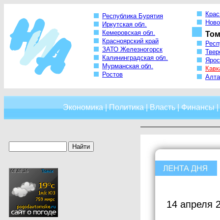
Крас
Республика Бурятия
Ново
Иркутская обл.
Кемеровская обл.
Том
Красноярский край
Респ
ЗАТО Железногорск
Твер
Калининградская обл.
Ярос
Мурманская обл.
Кавк
Ростов
Алта
Экономика
|
Политика
|
Власть
|
Финансы
14 апреля 