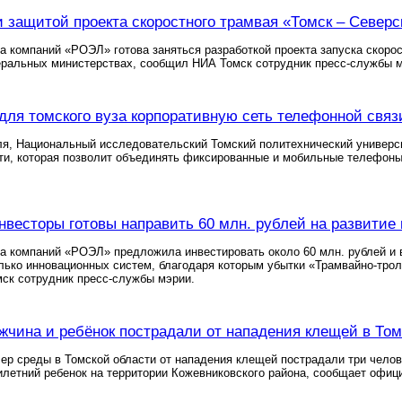
и защитой проекта скоростного трамвая «Томск – Север
а компаний «РОЭЛ» готова заняться разработкой проекта запуска скоро
еральных министерствах, сообщил НИА Томск сотрудник пресс-службы м
для томского вуза корпоративную сеть телефонной связ
ля, Национальный исследовательский Томский политехнический универс
ти, которая позволит объединять фиксированные и мобильные телефоны
нвесторы готовы направить 60 млн. рублей на развитие 
а компаний «РОЭЛ» предложила инвестировать около 60 млн. рублей и 
лько инновационных систем, благодаря которым убытки «Трамвайно-тролл
ск сотрудник пресс-службы мэрии.
чина и ребёнок пострадали от нападения клещей в Том
ер среды в Томской области от нападения клещей пострадали три чело
илетний ребенок на территории Кожевниковского района, сообщает офиц