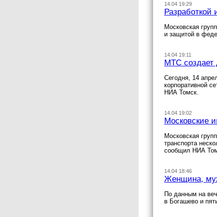
14.04 19:29
Разработкой 
Московская групп
и защитой в фед
14.04 19:11
МТС создает 
Сегодня, 14 апре
корпоративной се
НИА Томск.
14.04 19:02
Московские и
Московская групп
транспорта неско
сообщил НИА Том
14.04 18:46
Женщина, муж
По данным на веч
в Богашево и пят