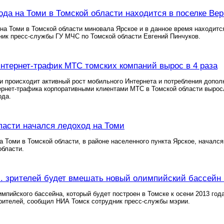
ода на Томи в Томской области находится в поселке Ве
на Томи в Томской области миновала Ярское и в данное время находит
ик пресс-службы ГУ МЧС по Томской области Евгений Пинчуков.
тернет-трафик МТС томских компаний вырос в 4 раза
и происходит активный рост мобильного Интернета и потребления допол
рнет-трафика корпоративными клиентами МТС в Томской области выросло
ода.
ласти начался ледоход на Томи
на Томи в Томской области, в районе населенного пункта Ярское, начал
области.
с. зрителей будет вмешать новый олимпийский бассейн 
импийского бассейна, который будет построен в Томске к осени 2013 го
зрителей, сообщил НИА Томск сотрудник пресс-службы мэрии.