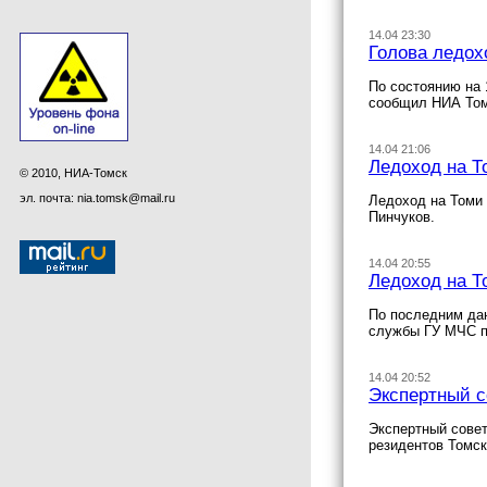
14.04 23:30
Голова ледох
По состоянию на 
сообщил НИА Томс
14.04 21:06
Ледоход на Т
© 2010, НИА-Томск
эл. почта: nia.tomsk@mail.ru
Ледоход на Томи 
Пинчуков.
14.04 20:55
Ледоход на Т
По последним дан
службы ГУ МЧС п
14.04 20:52
Экспертный с
Экспертный совет
резидентов Томс