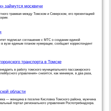
ск» займутся москвичи
стного трамвая между Томском и Северском, его презентацией
эрии.
и
итет подписал соглашение с МТС о создании единой
 в вузе единым планом нумерации, сообщает корреспондент
городского транспорта в Томске
внедрить в работу томского муниципального пассажирского
ейбусного управления» снизятся, как минимум, в два раза,
ской области
века — женщина в поселке Кисловка Томского района, мужчина
иальный портал регионального управления Роспотребнадзора.