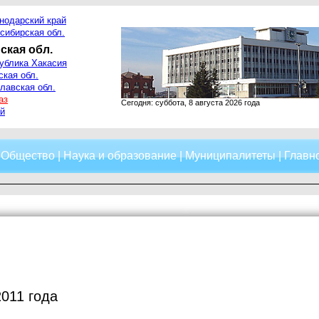
нодарский край
сибирская обл.
ская обл.
ублика Хакасия
ская обл.
лавская обл.
аз
Сегодня: суббота, 8 августа 2026 года
й
|
Общество
|
Наука и образование
|
Муниципалитеты
|
Главно
2011 года