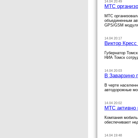
14.04 20:49
МТС организо
МТС организовала
объединенным авт
GPS/GSM модуля
14.04 20:17
Виктор Кресс
Губернатор Томск
НИА Томск сотру
14.04 20:03
В Заварзино 
В черте населенн
автодорожные мо
14.04 20:02
МТС активно 
Компания мобильн
обеспечивают нед
14.04 19:48