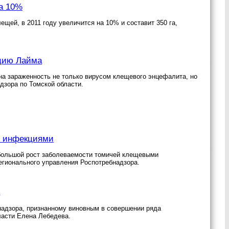
а 10%
щей, в 2011 году увеличится на 10% и составит 350 га,
кцию Лайма
на зараженность не только вирусом клещевого энцефалита, но
зора по Томской области.
и инфекциями
ебольшой рост заболеваемости томичей клещевыми
егионального управления Роспотребнадзора.
надзора, признанному виновным в совершении ряда
ласти Елена Лебедева.