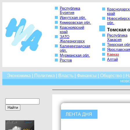
Республика
Краснодарск
Бурятия
край
Иркутская обл.
Новосибирск
Кемеровская обл.
обл.
Красноярский
Томская о
край
Республика
ЗАТО
Хакасия
Железногорск
Тверская обл
Калининградская
Ярославская
обл.
Кавказ
Мурманская обл.
Алтай
Ростов
Экономика
|
Политика
|
Власть
|
Финансы
|
Общество
|
Н
нов