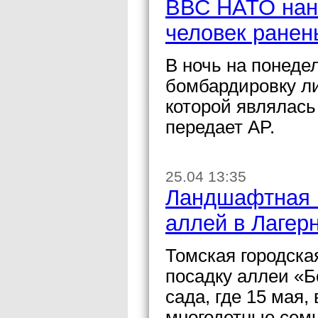
ВВС НАТО нане
человек ранен
В ночь на понед
бомбардировку л
которой являлас
передает AP.
25.04 13:35
Ландшафтная к
аллей в Лагер
Томская городск
посадку аллеи «Б
сада, где 15 мая
многодетные сем