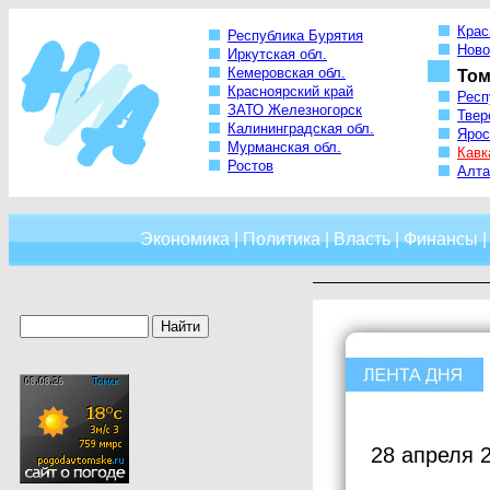
Крас
Республика Бурятия
Ново
Иркутская обл.
Кемеровская обл.
Том
Красноярский край
Респ
ЗАТО Железногорск
Твер
Калининградская обл.
Ярос
Мурманская обл.
Кавк
Ростов
Алта
Экономика
|
Политика
|
Власть
|
Финансы
28 апреля 