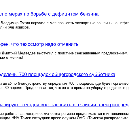
л о мерах по борьбе с дефицитом бензина
Владимир Путин поручил с мая повысить экспортные пошлины на нефтеп
) и ряд акцизов.
рен, что техосмотр надо отменить
 Дмитрий Медведев выступил с поистине сенсационным предложением. О
ью отменить!
еделены 700 площадок общегородского субботника
й штаб по благоустройству определил 700 площадок, где будет организов
час 30 апреля. Предполагается, что за это время на уборку городских те
ланируют сегодня восстановить все линии электроперед
е работы на электрических сетях региона продолжаются в интенсивном 
ообщил НИА Томск сотрудник пресс-службы ОАО «Томская распределите