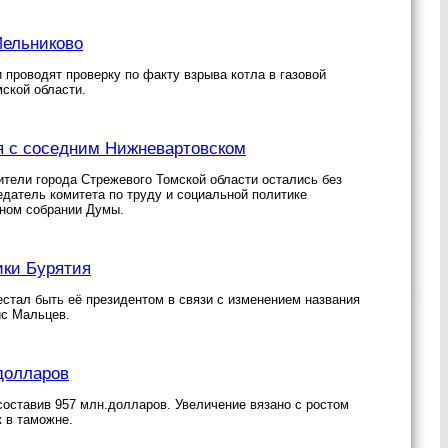
Мельниково
проводят проверку по факту взрыва котла в газовой
ской области.
я с соседним Нижневартовском
ители города Стрежевого Томской области остались без
датель комитета по труду и социальной политике
дном собрании Думы.
ики Бурятия
стал быть её президентом в связи с изменением названия
ис Мальцев.
 долларов
составив 957 млн.долларов. Увеличение вязано с ростом
к в таможне.