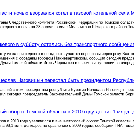
ласти ночью взорвался котел в газовой котельной села 
аны Следственного комитета Российской Федерации по Томской области 
ошедшего в ночь на 28 апреля в селе Мельниково Шегарского района Том
евого в субботу остались без транспортного сообщени
ту из-за пришедшего в негодность участка переправы через реку Вах ж
общения с соседним городом Нижневартовском, сообщил сегодня предсе
 Думы Томской области Игорь Чернышев в своем выступлении на очере
чеслав Наговицын перестал быть президентом Республ
авший затем президентом республики Бурятия Вячеслав Наговицын пере
щил сегодня председатель Законодательной Думы Томской области Бор
ый оборот Томской области в 2010 году достиг 1 млрд.
ров в 2010 году увеличился и внешнеторговый оборот Томской области, 
 на 98,1 млн. долларов по сравнению с 2009 годом, сообщили НИА Томс