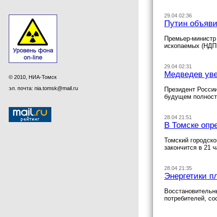
29.04 02:36
Путин объяви
Премьер-министр 
ископаемых (НДПИ
29.04 02:31
Медведев уве
© 2010, НИА-Томск
эл. почта: nia.tomsk@mail.ru
Президент России
будущем полност
28.04 21:51
В Томске опр
Томский городско
закончится в 21 
28.04 21:35
Энергетики п
Восстановительны
потребителей, с