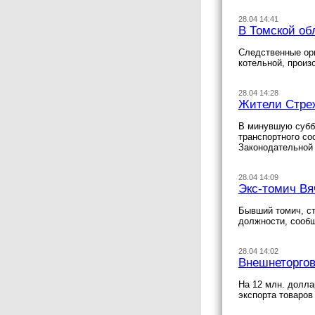
28.04 14:41
В Томской об
Следственные орг
котельной, произ
28.04 14:28
Жители Стреж
В минувшую суббо
транспортного со
Законодательной
28.04 14:09
Экс-томич Вя
Бывший томич, ст
должности, сооб
28.04 14:02
Внешнеторгов
На 12 млн. долла
экспорта товаров