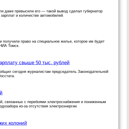
или даже превысили его — такой вывод сделал губернатор
 зарплат и количестве автомобилей.
и получили право на специальное жилье, которое им будет
 НИА Томск.
арплату свыше 50 тыс. рублей
сообщил сегодня журналистам председатель Законодательной
осстата.
ей
ий, связанных с перебоями электроснабжения и пониженным
дозабора из-за отсутствия электроэнергии.
ких колоний