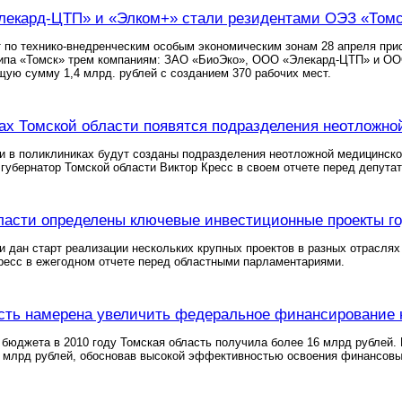
лекард-ЦТП» и «Элком+» стали резидентами ОЭЗ «Том
 по технико-внедренческим особым экономическим зонам 28 апреля прис
типа «Томск» трем компаниям: ЗАО «БиоЭко», ООО «Элекард-ЦТП» и ОО
щую сумму 1,4 млрд. рублей с созданием 370 рабочих мест.
ах Томской области появятся подразделения неотложн
и в поликлиниках будут созданы подразделения неотложной медицинской
губернатор Томской области Виктор Кресс в своем отчете перед депута
ласти определены ключевые инвестиционные проекты г
и дан старт реализации нескольких крупных проектов в разных отраслях
ресс в ежегодном отчете перед областными парламентариями.
сть намерена увеличить федеральное финансирование 
бюджета в 2010 году Томская область получила более 16 млрд рублей. 
3 млрд рублей, обосновав высокой эффективностью освоения финансовы