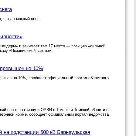
снега
, выпал мокрый снег.
тивности»
е лидеры» и занимает там 17 место — позицию «сильной
казу «Независимой газеты».
И превышен на 10%
евышен на 10%, сообщает официальный портал областного
ий порог по гриппу и ОРВИ в Томске и Томской области не
сезонной норме, сообщает официальный портал ведомства.
 на подстанции 500 кВ Барнаульская