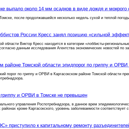
ке выпало около 14 мм осадков в виде дождя и мокрого 
Томске, после продолжавшейся несколько недель сухой и теплой погоды
оббистов России Кресс занял позицию «сильной эффек
ой области Виктор Кресс находится в категории «лоббисты-региональны
огласно данным исследования Агентства экономических новостей по за
ом районе Томской области эпидпорог по гриппу и ОРВ
ий порог по гриппу и ОРВИ в Каргасокском районе Томской области пр
отребнадзора.
 гриппу и ОРВИ в Томске не превышен
ального управления Роспотребнадзора, в данное врем эпидемиологическ
 районах кроме Каргасокского, уровень заболеваемости соответствует 
» приступило к капитальному ремонту разъединителей