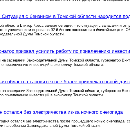
: Ситуация с бензином в Томской области находится по
ой области Виктор Кресс заявил сегодня, что ситуация с запасами и от
ж с увеличением спроса на 92-й бензин закончится в ближайшие дни. Об
нодательной Думы Томской области.
рнатор призвал усилить работу по привлечению инвест
 на заседании Законодательной Думы Томской области, губернатор Вик
 по привлечению инвестиций в экономику Томской области.
кая область становится все более привлекательной для
 на заседании Законодательной Думы Томской области, губернатор Вик
 по привлечению инвестиций в экономику Томской области.
н остался без электричества из-за ночного снегопада
годня остался без электричества после прошедшего ночью снегопада, с
и на собрании Законодательной Думы Томской области.