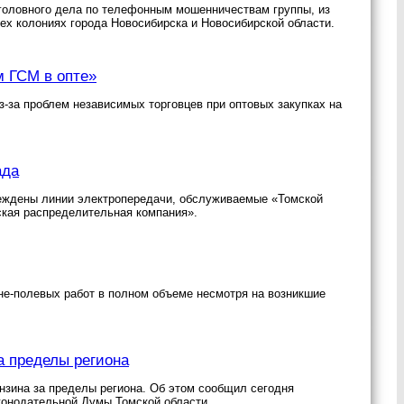
головного дела по телефонным мошенничествам группы, из
ех колониях города Новосибирска и Новосибирской области.
м ГСМ в опте»
-за проблем независимых торговцев при оптовых закупках на
ада
вреждены линии электропередачи, обслуживаемые «Томской
кая распределительная компания».
не-полевых работ в полном объеме несмотря на возникшие
а пределы региона
нзина за пределы региона. Об этом сообщил сегодня
аконодательной Думы Томской области.