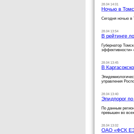
28.04 14:01
Ночью в Томс
Сегодня ночью в 
28.04 13:54
В рейтинге л
Губернатор Томск
эффективности» с
28.04 13:45
В Каргасокск
Эпидемиологическ
управления Росп
28.04 13:40
Эпидпорог по
По данным регион
превышен во всех
28.04 13:02
ОАО «ФСК ЕЭС