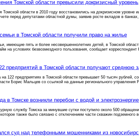
ения Томской области превысили докризисный уровень
 Томской области в 2010 году восстановились на докризисном уровне 
тчете перед депутатами областной думы, заявив росте вкладов в банках,
семьи в Томской области получили право на жилье
и, имеющие пять и более несовершеннолетних детей, в Томской област
айм на условиях безвозмездного пользования, сообщает корреспондент
22 предприятий в Томской области получают среднюю з
 на 122 предприятиях в Томской области превышает 50 тысяч рублей, 
асти Борис Мальцев со ссылкой на данные регионального управления Р
ада в Томске возникли перебои с водой и электроэнерги
урную службу Томска за минувшие сутки поступило около 500 обращен
которое также было связано с отключением части скважин подземного во
ался суд над телефонными мошенниками из новосибирс