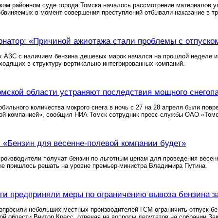
ком районном суде города Томска началось рассмотрение материалов у
обвиняемых в момент совершения преступлений отбывали наказание в тр
рнатор: «Причиной ажиотажа стали проблемы с отпуско
х АЗС с наличием бензина дешевых марок начался на прошлой неделе из
ходящих в структуру вертикально-интегрированных компаний.
омской области устраняют последствия мощного снегоп
обильного количества мокрого снега в ночь с 27 на 28 апреля были по
ой компанией», сообщил НИА Томск сотрудник пресс-службы ОАО «Томс
: «Бензин для весенне-полевой компании будет»
роизводители получат бензин по льготным ценам для проведения весен
ые пришлось решать на уровне премьер-министра Владимира Путина.
ти предприняли меры по ограничению вывоза бензина з
опросили небольших местных производителей ГСМ ограничить отпуск бе
ой области Виктор Кресс, отвечая на вопросы депутатов на собрании З