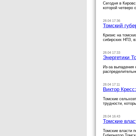
Сегодня в Кировс
которой четверо 
28.04 17:36
Томский губе
Кризис на томски
сибирских НПЗ, в
28.04 17:33
Энергетики Т
Из-за выпадения 
распределительн
28.04 17:11
Виктор Кресс
Томские сельхозп
трудности, котор
28.04 16:43
Томские влас
Томские власти п
Губернатор Томск