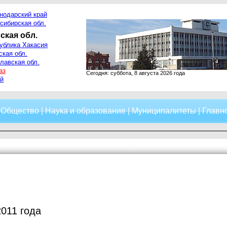
нодарский край
сибирская обл.
ская обл.
ублика Хакасия
ская обл.
лавская обл.
аз
Сегодня: суббота, 8 августа 2026 года
й
|
Общество
|
Наука и образование
|
Муниципалитеты
|
Главно
2011 года