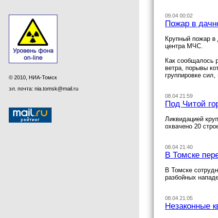
09.04 00:02
Пожар в дачн
Крупный пожар в 
центра МЧС.
Как сообщалось р
ветра, порывы ко
группировке сил,
© 2010, НИА-Томск
эл. почта: nia.tomsk@mail.ru
08.04 21:59
Под Читой го
Ликвидацией круп
охвачено 20 стро
08.04 21:40
В Томске пер
В Томске сотрудн
разбойных нападе
08.04 21:05
Незаконные к