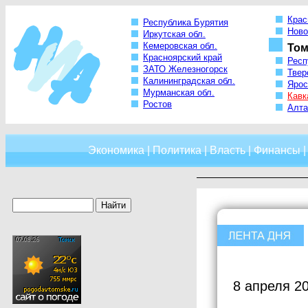
Крас
Республика Бурятия
Ново
Иркутская обл.
Кемеровская обл.
Том
Красноярский край
Респ
ЗАТО Железногорск
Твер
Калининградская обл.
Ярос
Мурманская обл.
Кавк
Ростов
Алта
Экономика
|
Политика
|
Власть
|
Финансы
8 апреля 2