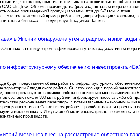
отметил, что на предприятии, в том числе на строительстве объектов з
 ОАО «БЦБК». Объемы производства (розлива) питьевой воды составляю
ть объем произведенной продукции увеличится до 5-7 млн. литров.
 — это положительный пример работы по диверсификации экономики, а 
алитетов и бизнеса», — подчеркнул Владимир Пашков.
ава» в Японии обнаружена утечка радиоактивной воды и
«Онагава» в пятницу утром зафиксирована утечка радиоактивной воды и
по инфраструктурному обеспечению инвестпроекта «Бай
года будет представлен объем работ по инфраструктурному обеспечению
на территории Слюдянского района. Об этом сообщил первый заместите
м, проект реализуется в рамках работы по снижению монозависимости 
тов составил около 390 млн. рублей, информирует пресс-служба облпр
ительство региона ведет переговоры с потенциальными «якорными» инв
екреационного типа в Слюдянском районе. Прорабатываются проекты в 
, науки и высшей школы Иркутской области рассматривает возможности
ернативных производств.
митрий Мезенцев внес на рассмотрение областного пар