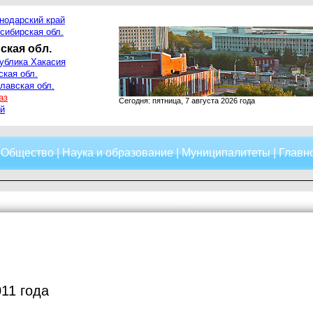
нодарский край
сибирская обл.
ская обл.
ублика Хакасия
ская обл.
лавская обл.
аз
Сегодня: пятница, 7 августа 2026 года
й
|
Общество
|
Наука и образование
|
Муниципалитеты
|
Главно
011 года