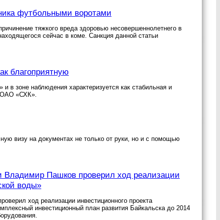
ьника футбольными воротами
причинение тяжкого вреда здоровью несовершеннолетнего в
находящегося сейчас в коме. Санкция данной статьи
ак благоприятную
 и в зоне наблюдения характеризуется как стабильная и
 ОАО «СХК».
ную визу на документах не только от руки, но и с помощью
и Владимир Пашков проверил ход реализации
ской воды»
роверил ход реализации инвестиционного проекта
омплексный инвестиционный план развития Байкальска до 2014
борудования.