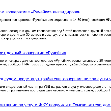
ом кооперативе «Ручейки» ликвидирован
дачном кооперативе «Ручейки» ликвидирован в 14.30 (мск), сообщил НИ
анее, сегодня в дачном кооперативе под Читой произошел крупный пожар
торого достигали 30 метров в секунду, огонь практически мгновенно ра
 пожар удалось ликвидировать.
рит дачный кооператив «Ручейки»
ного пожара в дачном кооперативе «Ручейки», расположенном в 20 кило
ений, сообщил НИА Томск сотрудник пресс-службы Сибирского регионал
ед судом предстанут грабители, совершившие за сутки 
ики следственной части при УВД направили в суд уголовное дело в отн
ния с причинением пострадавшим черепно – мозговых травм, сообщил 
витанции за услуги ЖКХ получили в Томске жители домо