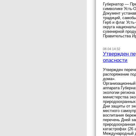
Губернатор — Пре
символике Усть-О
Документ устанав
традиций, самобы
Герб и флаг Усть
округа националь
сувенирной проду
Правительства Ир
08.04 14:32
Утвержден пе
опасности
Утвержден перече
распоряжение по
дома».
Организационный 
аппарата Губерна
экологии региона
министерства эко
природоохранных 
Дни защиты от эк
местного самоупр
воспитания береж
перечень Дней з
природоохранная 
катастрофах (26 
Международный де