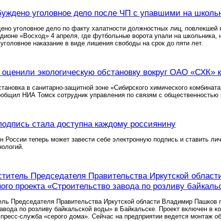
буждено уголовное дело после ЧП с упавшими на школ
ено уголовное дело по факту халатности должностных лиц, повлекшей 
адионе «Восход» 4 апреля, где футбольные ворота упали на школьника, 
уголовное наказание в виде лишения свободы на срок до пяти лет.
оценили экологическую обстановку вокруг ОАО «СХК» к
тановка в санитарно-защитной зоне «Сибирского химического комбината»
сообщил НИА Томск сотрудник управления по связям с общественностью
подпись стала доступна каждому россиянину
 России теперь может завести себе электронную подпись и ставить лич
нологий.
титель Председателя Правительства Иркутской област
ого проекта «Строительство завода по розливу байкаль
ель Председателя Правительства Иркутской области Владимир Пашков п
авода по розливу байкальской воды» в Байкальске. Проект включен в к
 пресс-служба «серого дома». Сейчас на предприятии ведется монтаж о