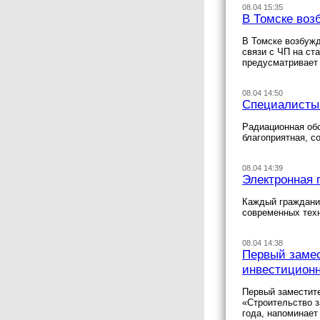
08.04 15:35
В Томске воз
В Томске возбужд
связи с ЧП на ст
предусматривает 
08.04 14:50
Специалисты 
Радиационная обс
благоприятная, 
08.04 14:39
Электронная 
Каждый гражданин
современных тех
08.04 14:38
Первый замес
инвестиционн
Первый заместит
«Строительство з
года, напоминает