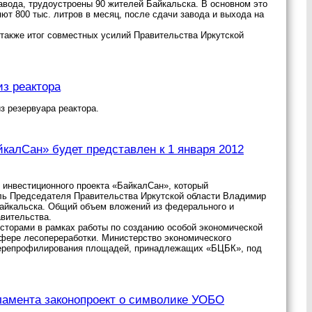
авода, трудоустроены 90 жителей Байкальска. В основном это
т 800 тыс. литров в месяц, после сдачи завода и выхода на
также итог совместных усилий Правительства Иркутской
з реактора
з резервуара реактора.
калСан» будет представлен к 1 января 2012
 инвестиционного проекта «БайкалСан», который
ль Председателя Правительства Иркутской области Владимир
Байкальска. Общий объем вложений из федерального и
авительства.
есторами в рамках работы по созданию особой экономической
сфере лесопереработки. Министерство экономического
 перепрофилирования площадей, принадлежащих «БЦБК», под
ламента законопроект о символике УОБО