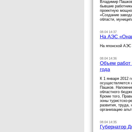
Владимир Пашков 
бывшие работники
проектную мощнос
«Создание завода
области, муницип
08.04 14:37
На АЭС «Онаг
На японской АЭС 
08.04 14:36
Объем работ 
года
К 1 января 2012 
осуществляется 
Пашков. Напомни
областного бюдже
Кроме того, Прав
зоны туристско-р
развития, труда
организацию альт
08.04 14:35
Губернатор Д