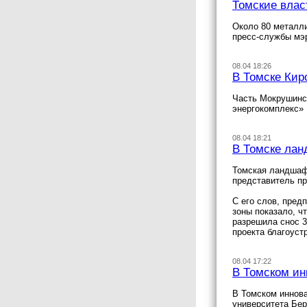
Томские влас
Около 80 металли
пресс-службы мэ
08.04 18:26
В Томске Кир
Часть Мокрушинс
энергокомплекс»
08.04 18:21
В Томске лан
Томская ландшаф
представитель п
С его слов, пред
зоны показало, ч
разрешила снос 3
проекта благоуст
08.04 17:22
В Томском и
В Томском иннов
университета Бер