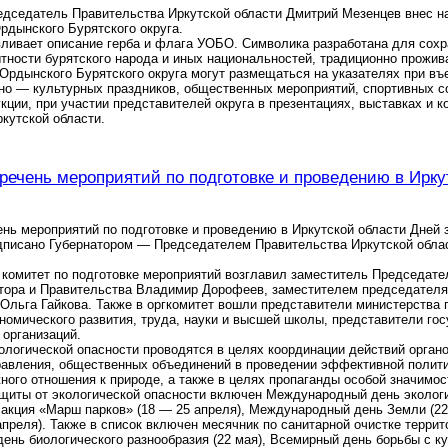
дседатель Правительства Иркутской области Дмитрий Мезенцев внес на
рдынского Бурятского округа.
ливает описание герба и флага УОБО. Символика разработана для сохр
тности бурятского народа и иных национальностей, традиционно прожив
-Ордынского Бурятского округа могут размещаться на указателях при в
но — культурных праздников, общественных мероприятий, спортивных с
кции, при участии представителей округа в презентациях, выставках и 
кутской области.
речень мероприятий по подготовке и проведению в Ирку
нь мероприятий по подготовке и проведению в Иркутской области Дней
дписано Губернатором — Председателем Правительства Иркутской обла
комитет по подготовке мероприятий возглавил заместитель Председате
тора и Правительства Владимир Дорофеев, заместителем председателя 
 Ольга Гайкова. Также в оргкомитет вошли представители министерства 
номического развития, труда, науки и высшей школы, представители го
организаций.
ологической опасности проводятся в целях координации действий органо
авления, общественных объединений в проведении эффективной политик
ного отношения к природе, а также в целях пропаганды особой значимос
ащиты от экологической опасности включен Международный день эколог
акция «Марш парков» (18 — 25 апреля), Международный день Земли (22
апреля). Также в список включен месячник по санитарной очистке террит
нь биологического разнообразия (22 мая), Всемирный день борьбы с ку