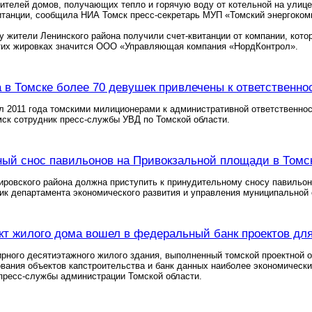
ителей домов, получающих тепло и горячую воду от котельной на улиц
танции, сообщила НИА Томск пресс-секретарь МУП «Томский энергоком
ду жители Ленинского района получили счет-квитанции от компании, кот
тих жировках значится ООО «Управляющая компания «НордКонтрол».
а в Томске более 70 девушек привлечены к ответственно
л 2011 года томскими милиционерами к административной ответственнос
ск сотрудник пресс-службы УВД по Томской области.
ый снос павильонов на Привокзальной площади в Томск
ровского района должна приступить к принудительному сносу павильон
к департамента экономического развития и управления муниципальной 
кт жилого дома вошел в федеральный банк проектов дл
ирного десятиэтажного жилого здания, выполненный томской проектной
вания объектов капстроительства и банк данных наиболее экономическ
пресс-службы администрации Томской области.