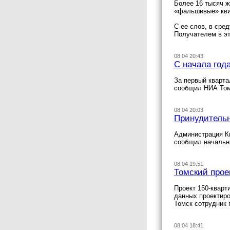
Более 16 тысяч ж
«фальшивые» кви
С ее слов, в сре
Получателем в э
08.04 20:43
С начала год
За первый кварта
сообщил НИА Том
08.04 20:03
Принудительн
Администрация Ки
сообщил начальни
08.04 19:51
Томский прое
Проект 150-кварт
данных проектиро
Томск сотрудник 
08.04 18:41