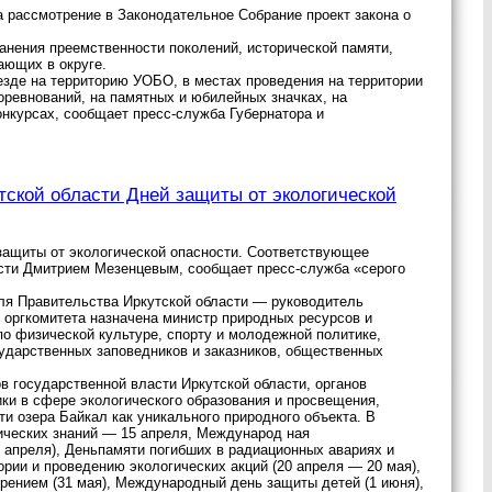
 рассмотрение в Законодательное Собрание проект закона о
анения преемственности поколений, исторической памяти,
ающих в округе.
ъезде на территорию УОБО, в местах проведения на территории
оревнований, на памятных и юбилейных значках, на
конкурсах, сообщает пресс-служба Губернатора и
тской области Дней защиты от экологической
 защиты от экологической опасности. Соответствующее
сти Дмитрием Мезенцевым, сообщает пресс-служба «серого
ля Правительства Иркутской области — руководитель
оргкомитета назначена министр природных ресурсов и
по физической культуре, спорту и молодежной политике,
сударственных заповедников и заказников, общественных
в государственной власти Иркутской области, органов
и в сфере экологического образования и просвещения,
ти озера Байкал как уникального природного объекта. В
ических знаний — 15 апреля, Международ ная
 апреля), Деньпамяти погибших в радиационных авариях и
ории и проведению экологических акций (20 апреля — 20 мая),
рением (31 мая), Международный день защиты детей (1 июня),