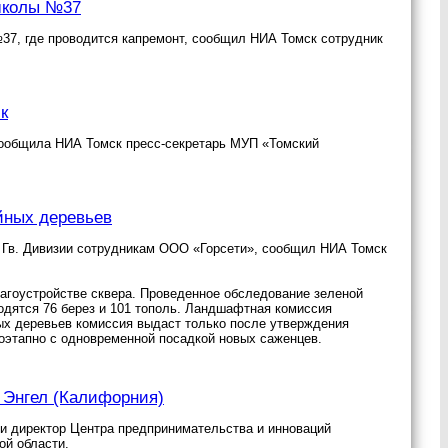
 школы №37
37, где проводится капремонт, сообщил НИА Томск сотрудник
к
сообщила НИА Томск пресс-секретарь МУП «Томский
йных деревьев
 Гв. Дивизии сотрудникам ООО «Горсети», сообщил НИА Томск
лагоустройстве сквера. Проведенное обследование зеленой
ходятся 76 берез и 101 тополь. Ландшафтная комиссия
ых деревьев комиссия выдаст только после утверждения
поэтапно с одновременной посадкой новых саженцев.
Энгел (Калифорния)
и директор Центра предпринимательства и инноваций
ой области.