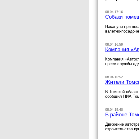
08.04 17:16
Собаки помеш
Накануне при пос
взлетно-посадочн
08.04 16:59
Компания «Ав
Компания «Автост
пресс-службы адм
08.04 16:52
Жители Томск
В Томской област
сообщил НИА Том
08.04 15:40
В районе Том
Движение автотра
строительства кр