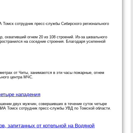
А Томск сотрудник пресс-службы Сибирского регионального
, охвативший огнем 20 из 108 строений. Из-за шквального
спространился на соседние строения. Благодаря усиленной
метрах от Читы, занимаются в эти часы пожарные, огнем
ьного центра МЧС.
четыре нападения
ошении двух мужчин, совершивших в течение суток четыре
НИА Томск сотрудник пресс-службы УВД по Томской области.
в, запитанных от котельной на Водяной