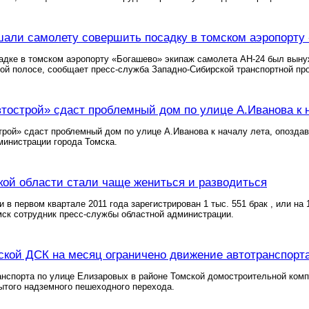
али самолету совершить посадку в томском аэропорту
адке в томском аэропорту «Богашево» экипаж самолета АН-24 был вынужд
ой полосе, сообщает пресс-служба Западно-Сибирской транспортной пр
тострой» сдаст проблемный дом по улице А.Иванова к 
рой» сдаст проблемный дом по улице А.Иванова к началу лета, опоздав
инистрации города Томска.
ой области стали чаще жениться и разводиться
и в первом квартале 2011 года зарегистрирован 1 тыс. 551 брак , или на
ск сотрудник пресс-службы областной администрации.
ской ДСК на месяц ограничено движение автотранспорт
нспорта по улице Елизаровых в районе Томской домостроительной компа
ытого надземного пешеходного перехода.