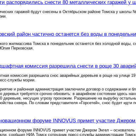
ти распорядились снести 80 металлических гаражей у
ческих гаражей будут снесены в Октябрьском районе Томска у школы №
рии.
овский район частично останется без воды в понедельни
кого жилмассива Томска в понедельник останется без холодной воды, 
 Юлия Перковская.
дшафтная комиссия разрешила снести в роще 30 авари
тная комиссия разрешила снос аварийных деревьев в роще на улице 19
ресс-службы мэрии.
приятие и районная администрация заключили договор о содержании и б
то деревья требуется срочно обновить: в аварийном состоянии здесь на
0 деревьев, несущих угрозу прохожим. Разрешение на вырубку остальн
ройства сквера. По словам представителя «Горсетей», снос будет идти 
нновационном форуме INNOVUS примет участие Джером 
ационном форуме INNOVUS примет участие Джером Энгел – основатель 
кли, сообщил НИА Томск сотрудник пресс-службы администрации Томск