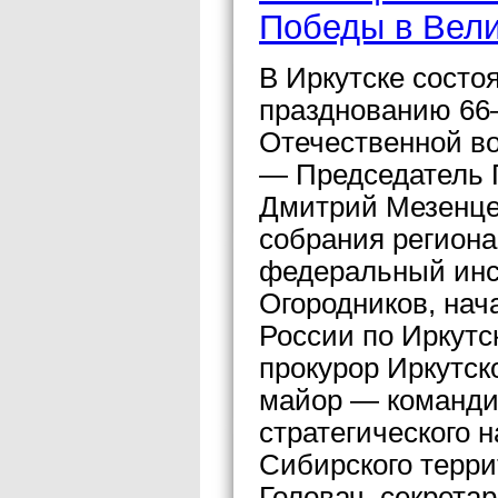
Победы в Вели
В Иркутске сост
празднованию 66
Отечественной во
— Председатель 
Дмитрий Мезенцев
собрания регион
федеральный инсп
Огородников, нач
России по Иркутс
прокурор Иркутск
майор — команди
стратегического 
Сибирского терри
Головач, секрета