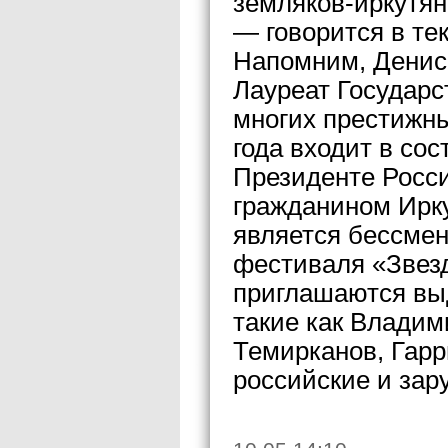
земляков-иркутян
— говорится в те
Напомним, Денис
Лауреат Государс
многих престижны
года входит в сос
Президенте Росси
гражданином Ирку
является бессме
фестиваля «Звезд
приглашаются вы
такие как Влади
Темирканов, Гарр
российские и за