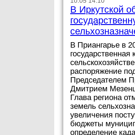
10.05 14:10
В Иркутской об
государственн
сельхозназнач
В Приангарье в 2
государственная 
сельскохозяйстве
распоряжение по
Председателем П
Дмитрием Мезен
Глава региона от
земель сельхозна
увеличения посту
бюджеты муницип
определение кад