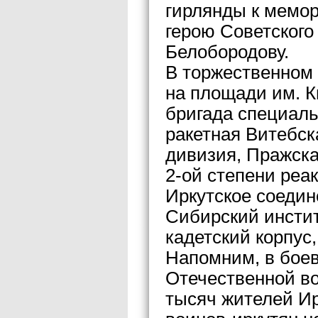
гирлянды к мемор
герою Советског
Белобородову.
В торжественном 
на площади им. К
бригада специаль
ракетная Витебск
дивизия, Пражск
2-ой степени реа
Иркутское соедин
Сибирский инстит
кадетский корпус
Напомним, в боев
Отечественной во
тысяч жителей Ир