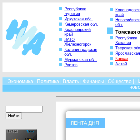
Республика
Краснодарск
Бурятия
край
Иркутская обл.
Новосибирск
Кемеровская обл.
обл.
Красноярский
Томская о
край
Республика
ЗАТО
Хакасия
Железногорск
Тверская обл
Калининградская
Ярославская
обл.
Кавказ
Мурманская обл.
Алтай
Ростов
Экономика
|
Политика
|
Власть
|
Финансы
|
Общество
|
Н
нов