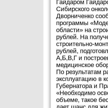
Гайдаром Гайдар
Сибирского онкол
Дворниченко сооб
программы «Моде
области» на стро
рублей. На получ
строительно-монт
рублей, подготов
А,Б,В,Г и построе
медицинское обор
По результатам ра
эксплуатацию в к
Губернатора и Пр
«Необходимо осво
объеме, такое бе
дает шанс для жи