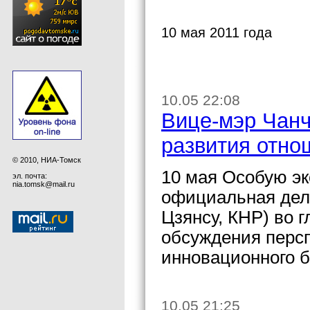
10 мая 2011 года
10.05 22:08
Вице-мэр Чанч
развития отно
© 2010, НИА-Томск
10 мая Особую эк
эл. почта:
nia.tomsk@mail.ru
официальная дел
Цзянсу, КНР) во 
обсуждения персп
инновационного б
10.05 21:25