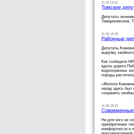
11.05 18:52
Томские депу
Депутаты экономи
Тимирязевском, 
11.05 18:30
Районные деп
Депутаты Кожевн
вырубку хвойного
Как сообщили НИА
вдоль дороги Поб
водоохранных зон
породы раститель
«Жители Кожевник
назад здесь был 
сохранить хвойны
11.05 18:25
Современные
Ни для кого не с
приобретению тип
комфортности и п
многоквартирной 