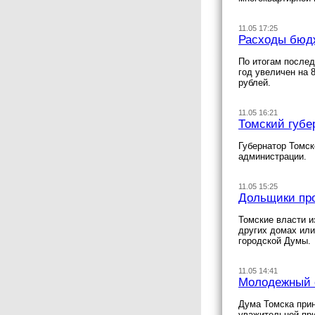
11.05 17:25
Расходы бюдж
По итогам послед
год увеличен на 
рублей.
11.05 16:21
Томский губе
Губернатор Томск
администрации.
11.05 15:25
Дольщики про
Томские власти и
других домах или
городской Думы.
11.05 14:41
Молодежный с
Дума Томска прин
уважительной пр