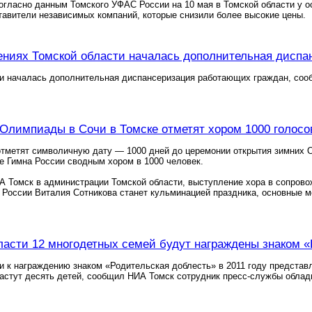
огласно данным Томского УФАС России на 10 мая в Томской области у 
авители независимых компаний, которые снизили более высокие цены.
ниях Томской области началась дополнительная диспа
ти началась дополнительная диспансеризация работающих граждан, соо
 Олимпиады в Сочи в Томске отметят хором 1000 голосо
отметят символичную дату — 1000 дней до церемонии открытия зимних О
е Гимна России сводным хором в 1000 человек.
 Томск в администрации Томской области, выступление хора в сопрово
 России Виталия Сотникова станет кульминацией праздника, основные м
ласти 12 многодетных семей будут награждены знаком 
и к награждению знаком «Родительская доблесть» в 2011 году представл
растут десять детей, сообщил НИА Томск сотрудник пресс-службы облад