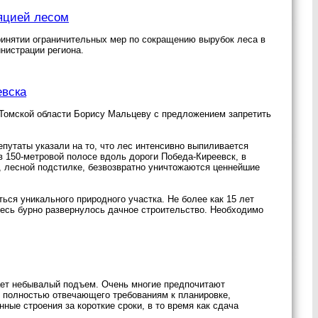
ляцией лесом
ринятии ограничительных мер по сокращению вырубок леса в
нистрации региона.
евска
Томской области Борису Мальцеву с предложением запретить
путаты указали на то, что лес интенсивно выпиливается
в 150-метровой полосе вдоль дороги Победа-Киреевск, в
, лесной подстилке, безвозвратно уничтожаются ценнейшие
ся уникального природного участка. Не более как 15 лет
десь бурно развернулось дачное строительство. Необходимо
вает небывалый подъем. Очень многие предпочитают
, полностью отвечающего требованиям к планировке,
ые строения за короткие сроки, в то время как сдача