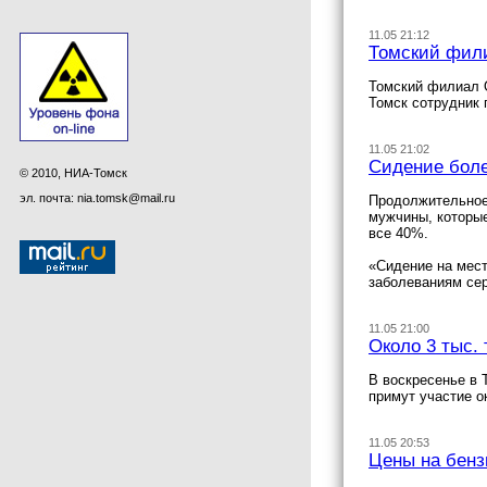
11.05 21:12
Томский фили
Томский филиал О
Томск сотрудник 
11.05 21:02
Сидение боле
© 2010, НИА-Томск
эл. почта: nia.tomsk@mail.ru
Продолжительное 
мужчины, которые
все 40%.
«Сидение на мест
заболеваниям сер
11.05 21:00
Около 3 тыс.
В воскресенье в 
примут участие о
11.05 20:53
Цены на бенз