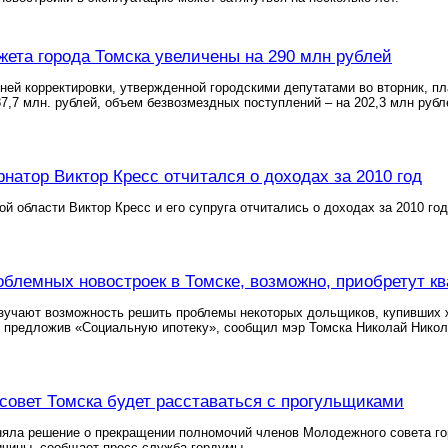
ета города Томска увеличены на 290 млн рублей
ней корректировки, утвержденной городскими депутатами во вторник, п
87,7 млн. рублей, объем безвозмездных поступлений – на 202,3 млн руб
рнатор Виктор Кресс отчитался о доходах за 2010 год
ой области Виктор Кресс и его супруга отчитались о доходах за 2010 г
блемных новостроек в Томске, возможно, приобретут кв
зучают возможность решить проблемы некоторых дольщиков, купивших 
 предложив «Социальную ипотеку», сообщил мэр Томска Николай Никола
овет Томска будет расставаться с прогульщиками
яла решение о прекращении полномочий членов Молодежного совета гор
ичины, сообщает пресс-служба гордумы.