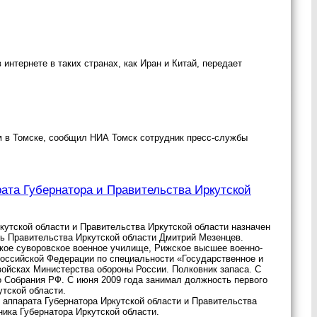
нтернете в таких странах, как Иран и Китай, передает
м в Томске, сообщил НИА Томск сотрудник пресс-службы
ата Губернатора и Правительства Иркутской
утской области и Правительства Иркутской области назначен
ь Правительства Иркутской области Дмитрий Мезенцев.
ское суворовское военное училище, Рижское высшее военно-
оссийской Федерации по специальности «Государственное и
ойсках Министерства обороны России. Полковник запаса. С
 Собрания РФ. С июня 2009 года занимал должность первого
утской области.
 аппарата Губернатора Иркутской области и Правительства
ника Губернатора Иркутской области.