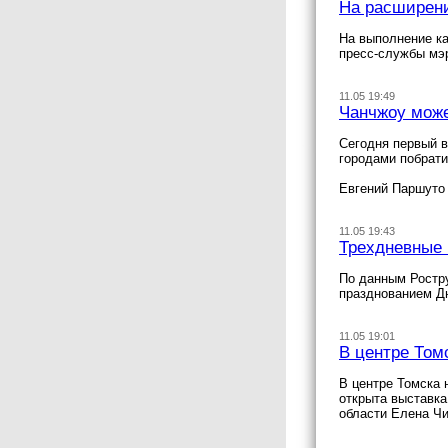
На расширени
На выполнение ка
пресс-службы мэ
11.05 19:49
Чанчжоу може
Сегодня первый в
городами побрат
Евгений Паршуто 
11.05 19:43
Трехдневные 
По данным Ростру
празднованием Дн
11.05 19:01
В центре Том
В центре Томска
открыта выставка
области Елена Чи