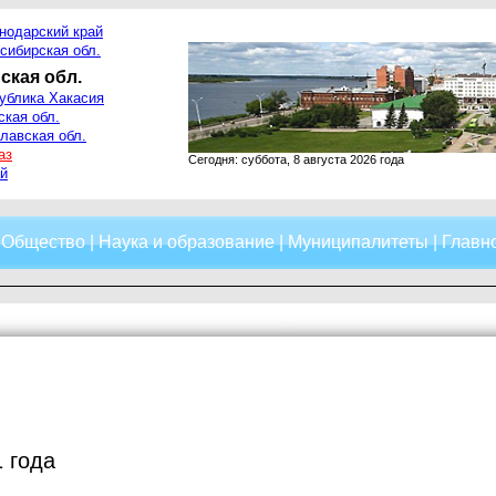
нодарский край
сибирская обл.
ская обл.
ублика Хакасия
ская обл.
лавская обл.
аз
Сегодня: суббота, 8 августа 2026 года
й
|
Общество
|
Наука и образование
|
Муниципалитеты
|
Главно
1 года