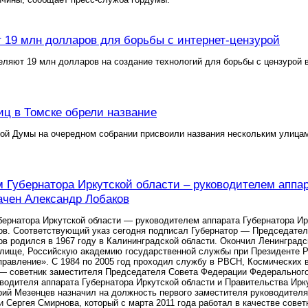
19 млн долларов для борьбы с интернет-цензурой
яют 19 млн долларов на создание технологий для борьбы с цензурой в и
иц в Томске обрели название
кой Думы на очередном собрании присвоили названия нескольким улица
 Губернатора Иркутской области – руководителем аппар
ачен Александр Лобаков
ернатора Иркутской области — руководителем аппарата Губернатора Ирк
ов. Соответствующий указ сегодня подписал Губернатор — Председател
в родился в 1967 году в Калининградской области. Окончил Ленинград
илище, Российскую академию государственной службы при Президенте Р
равление». С 1984 по 2005 год проходил службу в РВСН, Космических в
 — советник заместителя Председателя Совета Федерации Федерального
водителя аппарата Губернатора Иркутской области и Правительства Ирк
ий Мезенцев назначил на должность первого заместителя руководителя
и Сергея Смирнова, который с марта 2011 года работал в качестве совет