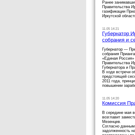
Ранее занимавший
Правительства Ир
газификации Приа
Иркутской област
11.05 14:21
Губернатор И
собрания и с
Губернатор — Пр
собрания Прианга
«Единая Россия» 
Правительства Ир
Губернатора и Пр
В ходе встречи о
предстоящей сесс
2011 года, принц
повышении зарабо
11.05 14:20
Комиссия Пра
В середине мая в
возглавит замест
Мезенцев.
Согласно данным 
задолженность на