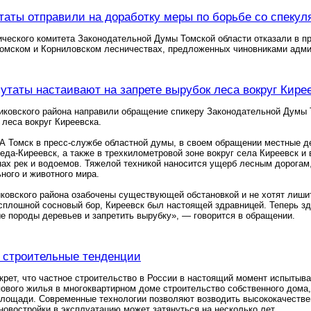
таты отправили на доработку меры по борьбе со спеку
ческого комитета Законодательной Думы Томской области отказали в п
Томском и Корниловском лесничествах, предложенных чиновниками адми
утаты настаивают на запрете вырубок леса вокруг Кире
иковского района направили обращение спикеру Законодательной Думы 
 леса вокруг Киреевска.
 Томск в пресс-службе областной думы, в своем обращении местные де
еда-Киреевск, а также в трехкилометровой зоне вокруг села Киреевск и 
ах рек и водоемов. Тяжелой техникой наносится ущерб лесным дорогам
ного и животного мира.
овского района озабочены существующей обстановкой и не хотят лишить
сплошной сосновый бор, Киреевск был настоящей здравницей. Теперь з
е породы деревьев и запретить вырубку», — говорится в обращении.
 строительные тенденции
екрет, что частное строительство в России в настоящий момент испыты
ового жилья в многоквартирном доме строительство собственного дома
лощади. Современные технологии позволяют возводить высококачественн
новостройки в эксплуатацию может затянуться на несколько лет.