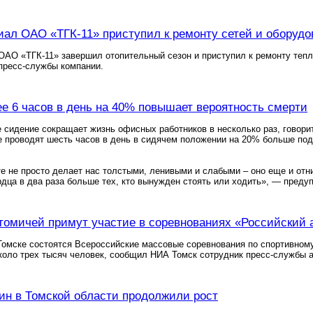
ал ОАО «ТГК-11» приступил к ремонту сетей и оборудо
АО «ТГК-11» завершил отопительный сезон и приступил к ремонту тепл
пресс-службы компании.
е 6 часов в день на 40% повышает вероятность смерти
сидение сокращает жизнь офисных работников в несколько раз, говоритс
 проводят шесть часов в день в сидячем положении на 20% больше по
е не просто делает нас толстыми, ленивыми и слабыми – оно еще и отн
дца в два раза больше тех, кто вынужден стоять или ходить», — преду
 томичей примут участие в соревнованиях «Российский 
Томске состоятся Всероссийские массовые соревнования по спортивному
коло трех тысяч человек, сообщил НИА Томск сотрудник пресс-службы 
ин в Томской области продолжили рост