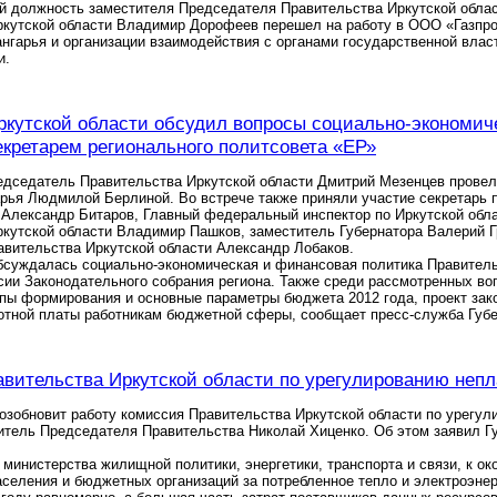
 должность заместителя Председателя Правительства Иркутской област
кутской области Владимир Дорофеев перешел на работу в ООО «Газпром
нгарья и организации взаимодействия с органами государственной влас
и.
ркутской области обсудил вопросы социально-экономич
екретарем регионального политсовета «ЕР»
едседатель Правительства Иркутской области Дмитрий Мезенцев провел
рья Людмилой Берлиной. Во встрече также приняли участие секретарь п
Александр Битаров, Главный федеральный инспектор по Иркутской обл
кутской области Владимир Пашков, заместитель Губернатора Валерий Г
авительства Иркутской области Александр Лобаков.
бсуждалась социально-экономическая и финансовая политика Правитель
ии Законодательного собрания региона. Также среди рассмотренных во
ипы формирования и основные параметры бюджета 2012 года, проект за
тной платы работникам бюджетной сферы, сообщает пресс-служба Губер
вительства Иркутской области по урегулированию непл
озобновит работу комиссия Правительства Иркутской области по урегу
итель Председателя Правительства Николай Хиценко. Об этом заявил 
министерства жилищной политики, энергетики, транспорта и связи, к о
селения и бюджетных организаций за потребленное тепло и электроэнерг