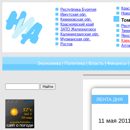
Крас
Республика Бурятия
Ново
Иркутская обл.
Кемеровская обл.
Том
Красноярский край
Респ
ЗАТО Железногорск
Твер
Калининградская обл.
Ярос
Мурманская обл.
Кавк
Ростов
Алта
Экономика
|
Политика
|
Власть
|
Финансы
11 мая 201