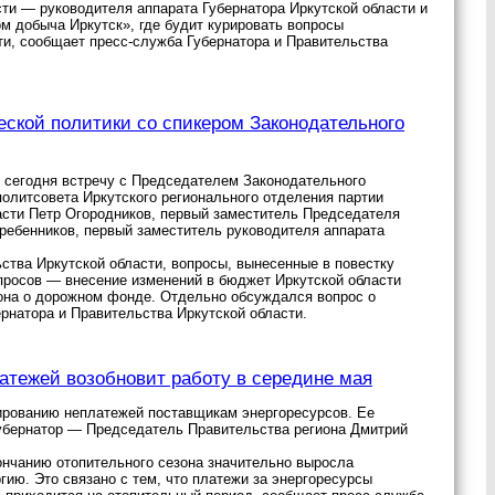
и — руководителя аппарата Губернатора Иркутской области и
 добыча Иркутск», где будит курировать вопросы
ти, сообщает пресс-служба Губернатора и Правительства
еской политики со спикером Законодательного
 сегодня встречу с Председателем Законодательного
олитсовета Иркутского регионального отделения партии
асти Петр Огородников, первый заместитель Председателя
ребенников, первый заместитель руководителя аппарата
ства Иркутской области, вопросы, вынесенные в повестку
просов — внесение изменений в бюджет Иркутской области
кона о дорожном фонде. Отдельно обсуждался вопрос о
натора и Правительства Иркутской области.
атежей возобновит работу в середине мая
лированию неплатежей поставщикам энергоресурсов. Ее
Губернатор — Председатель Правительства региона Дмитрий
кончанию отопительного сезона значительно выросла
ию. Это связано с тем, что платежи за энергоресурсы