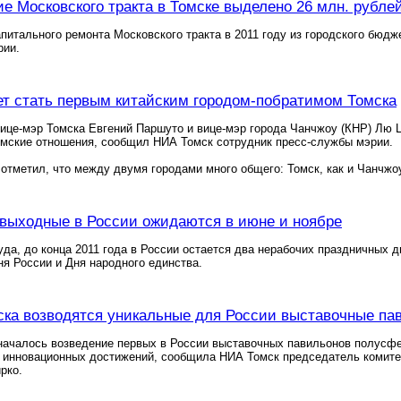
е Московского тракта в Томске выделено 26 млн. рубле
питального ремонта Московского тракта в 2011 году из городского бюд
рии.
т стать первым китайским городом-побратимом Томска
ице-мэр Томска Евгений Паршуто и вице-мэр города Чанчжоу (КНР) Лю 
имские отношения, сообщил НИА Томск сотрудник пресс-службы мэрии.
отметил, что между двумя городами много общего: Томск, как и Чанчжоу
выходные в России ожидаются в июне и ноябре
да, до конца 2011 года в России остается два нерабочих праздничных д
я России и Дня народного единства.
ска возводятся уникальные для России выставочные па
 началось возведение первых в России выставочных павильонов полусф
 инновационных достижений, сообщила НИА Томск председатель комитет
рко.