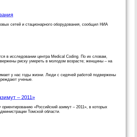
вания
овых сетей и стационарного оборудования, сообщил НИА
я в исследовании центра Medical Coding. По их словам,
двержены риску умереть в молодом возрасте; женщины – на
имает у нас годы жизни. Люди с сидячей работой подвержены
преждают ученые.
азимут – 2011»
 ориентированию «Российский азимут – 2011», в которых
администрации Томской области.