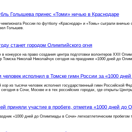
бль Голышева принес «Томи» ничью в Краснодаре
а чемпионата России по футболу «Краснодар» и «Томь» сыграли вничью с
вел Голышев.
 году станет городом Олимпийского огня
 в конкурсе на право создания центра подготовки волонтеров ХХII Олим
р Томска Николай Николайчук сегодня на празднике «1000 дней до Оли
и человек исполнил в Томске гимн России за «1000 дне
 хор из тысячи человек исполнил государственный гимн Российской Фе
 сегодня в Сочи, Москве и в тех российских городах, где открыты Цент
ей приняли участие в пробеге, отметив «1000 дней до
аздник «1000 дней до Олимпиады в Сочи» легкоатлетическим пробегом 