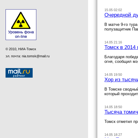
15.05 02:02
Очередной ду
В матче 9-го тур
полузащитник Па
14.05 21:16
Томск в 2014
© 2010, НИА-Томск
эл. почта: nia.tomsk@mail.ru
Благодаря победе
огня, сообщил мэ
14.05 19:50
Хор из тысяч
В Томске сводный
который проходит
14.05 18:50
Тысяча томич
Томск отметил пр
14.05 18:27