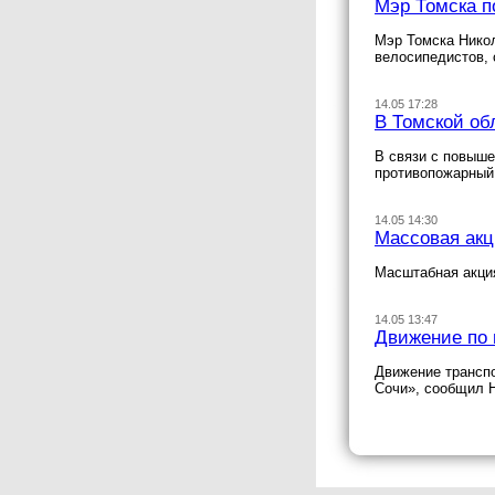
Мэр Томска п
Мэр Томска Нико
велосипедистов,
14.05 17:28
В Томской об
В связи с повыше
противопожарный
14.05 14:30
Массовая акц
Масштабная акция
14.05 13:47
Движение по 
Движение транспо
Сочи», сообщил 