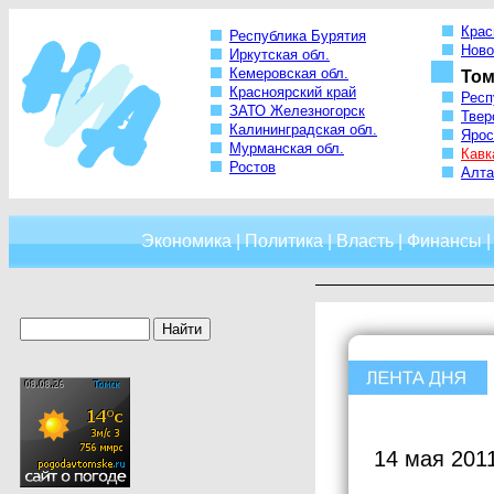
Крас
Республика Бурятия
Ново
Иркутская обл.
Кемеровская обл.
Том
Красноярский край
Респ
ЗАТО Железногорск
Твер
Калининградская обл.
Ярос
Мурманская обл.
Кавк
Ростов
Алта
Экономика
|
Политика
|
Власть
|
Финансы
14 мая 201