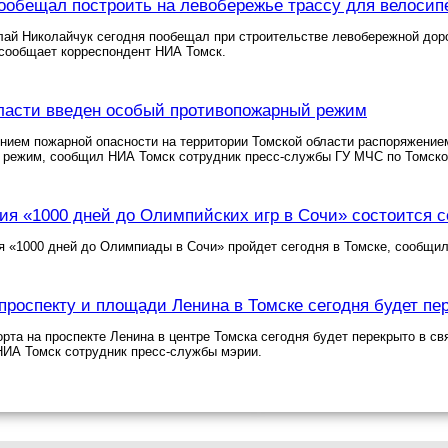
ообещал построить на левобережье трассу для велосип
лай Николайчук сегодня пообещал при строительстве левобережной дор
 сообщает корреспондент НИА Томск.
ласти введен особый противопожарный режим
нием пожарной опасности на территории Томской области распоряжением
 режим, сообщил НИА Томск сотрудник пресс-службы ГУ МЧС по Томско
ия «1000 дней до Олимпийских игр в Сочи» состоится с
 «1000 дней до Олимпиады в Сочи» пройдет сегодня в Томске, сообщил
проспекту и площади Ленина в Томске сегодня будет пе
рта на проспекте Ленина в центре Томска сегодня будет перекрыто в св
НИА Томск сотрудник пресс-службы мэрии.