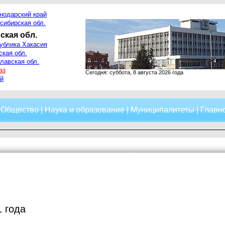
нодарский край
сибирская обл.
ская обл.
ублика Хакасия
ская обл.
лавская обл.
аз
Сегодня: суббота, 8 августа 2026 года
й
|
Общество
|
Наука и образование
|
Муниципалитеты
|
Главно
1 года