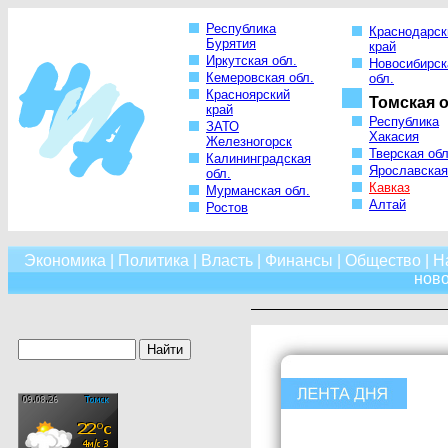
Республика
Краснодарск
Бурятия
край
Иркутская обл.
Новосибирск
Кемеровская обл.
обл.
Красноярский
Томская о
край
Республика
ЗАТО
Хакасия
Железногорск
Тверская обл
Калининградская
Ярославская
обл.
Кавказ
Мурманская обл.
Алтай
Ростов
Экономика
|
Политика
|
Власть
|
Финансы
|
Общество
|
Н
нов